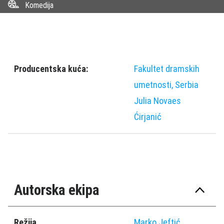
Komedija
Producentska kuća:
Fakultet dramskih
umetnosti, Serbia
Julia Novaes
Ćirjanić
Autorska ekipa
Režija
Marko Јeftić