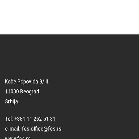
Koče Popovića 9/III
11000 Beograd
Srbija
Tel: +381 11 262 51 31
e-mail: fcs.office@fcs.rs
www.fcs.rs