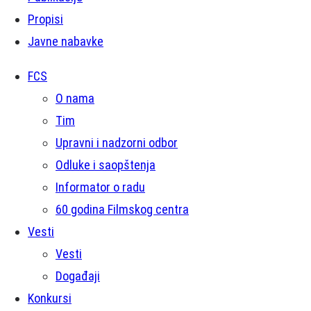
Propisi
Javne nabavke
FCS
O nama
Tim
Upravni i nadzorni odbor
Odluke i saopštenja
Informator o radu
60 godina Filmskog centra
Vesti
Vesti
Događaji
Konkursi