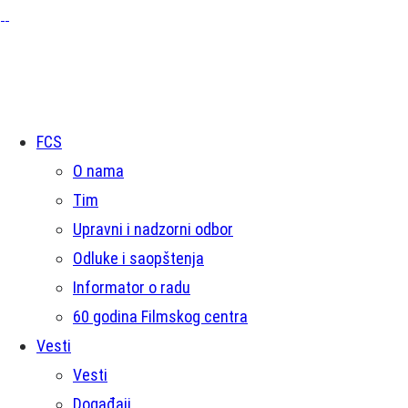
FCS
O nama
Tim
Upravni i nadzorni odbor
Odluke i saopštenja
Informator o radu
60 godina Filmskog centra
Vesti
Vesti
Događaji