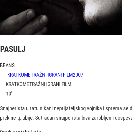
PASULJ
BEANS
KRATKOMETRAŽNI IGRANI FILM
2007
KRATKOMETRAŽNI IGRANI FILM
10’
Snajperista u ratu nišani neprijateljskog vojnika i sprema se 
prekine tj. ubije. Sutradan snajperista biva zarobljen i dospev