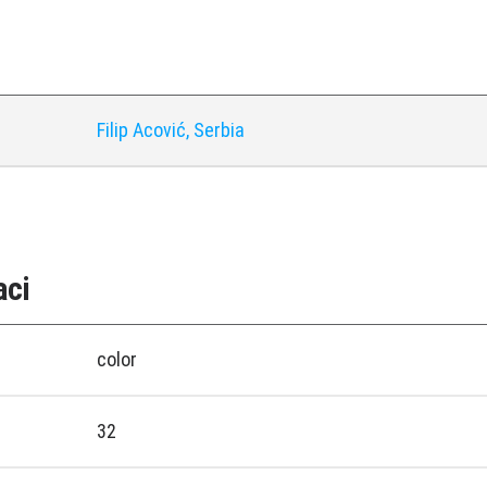
Filip Acović, Serbia
aci
color
32