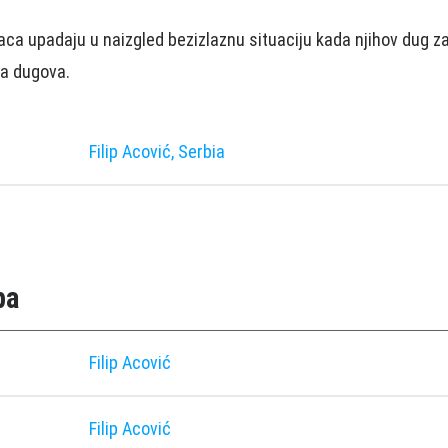
laca upadaju u naizgled bezizlaznu situaciju kada njihov dug z
ča dugova.
Filip Acović, Serbia
pa
Filip Acović
Filip Acović