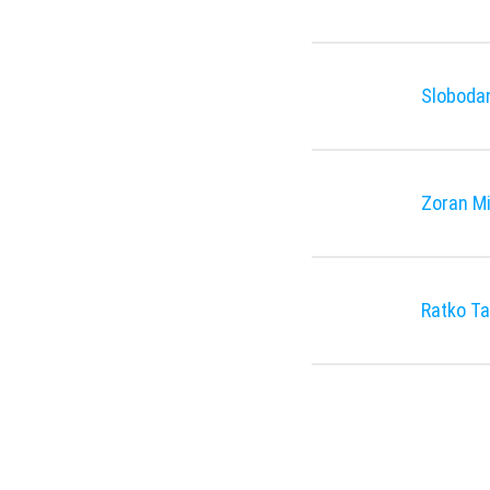
Slobodan
Zoran Mi
Ratko T