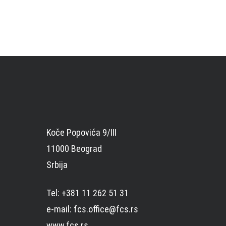
Koče Popovića 9/III
11000 Beograd
Srbija
Tel: +381 11 262 51 31
e-mail: fcs.office@fcs.rs
www.fcs.rs