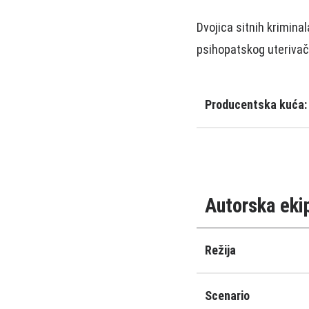
Dvojica sitnih krimina
psihopatskog uteriva
Producentska kuća:
Autorska eki
Režija
Scenario