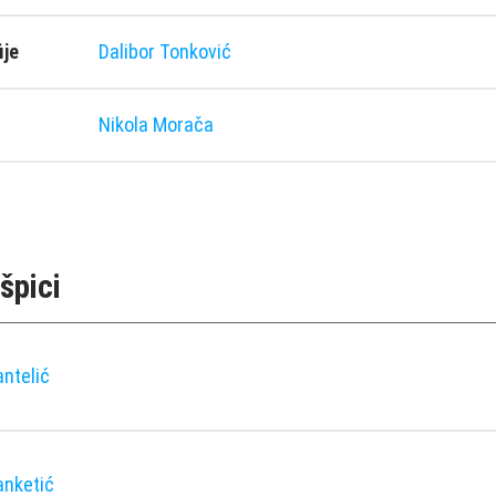
ije
Dalibor Tonković
Nikola Morača
špici
ntelić
anketić