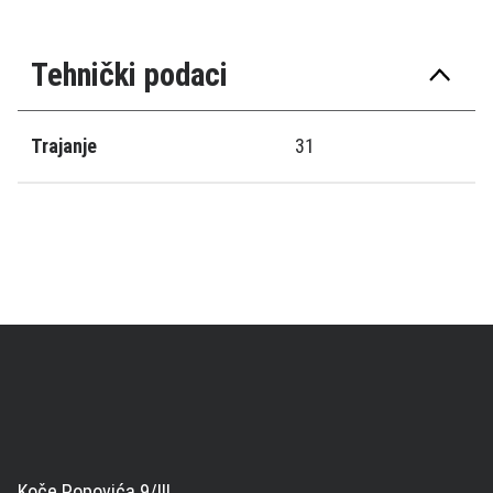
Tehnički podaci
Trajanje
31
Koče Popovića 9/III