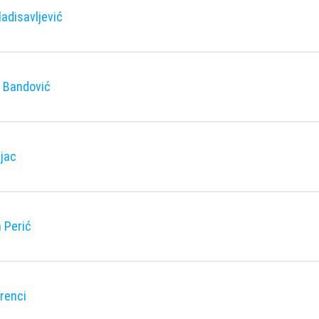
ladisavljević
r Bandović
jac
 Perić
orenci