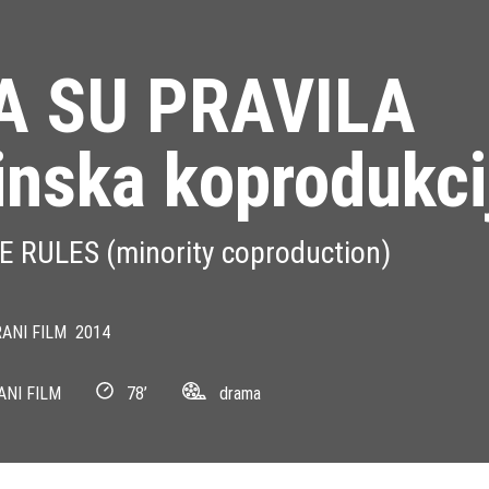
A SU PRAVILA
inska koprodukci
 RULES (minority coproduction)
ANI FILM
2014
ANI FILM
78’
drama