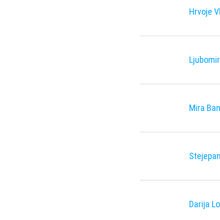
Hrvoje V
Ljubomi
Mira Ban
Stejepan
Darija L