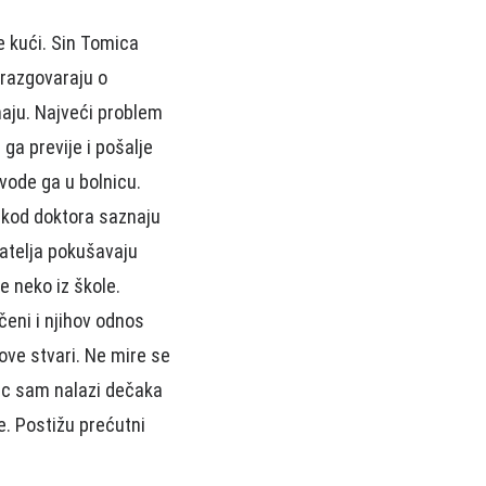
e kući. Sin Tomica
 razgovaraju o
maju. Najveći problem
ga previje i pošalje
 vode ga u bolnicu.
u kod doktora saznaju
ijatelja pokušavaju
e neko iz škole.
čeni i njihov odnos
ove stvari. Ne mire se
ac sam nalazi dečaka
ve. Postižu prećutni