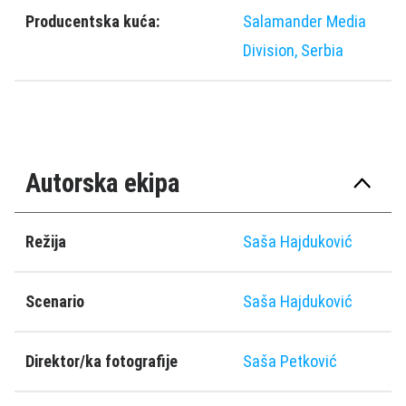
Producentska kuća:
Salamander Media
Division, Serbia
Autorska ekipa
Režija
Saša Hajduković
Scenario
Saša Hajduković
Direktor/ka fotografije
Saša Petković