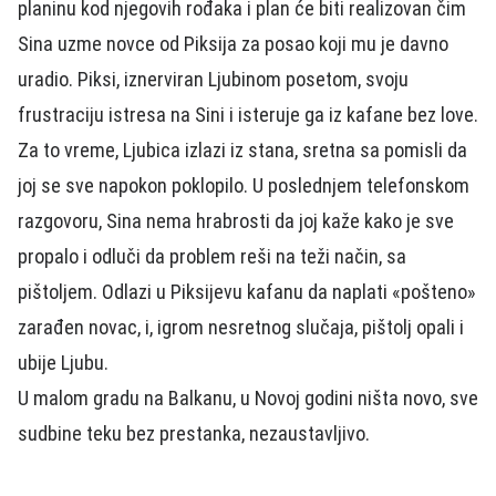
planinu kod njegovih rođaka i plan će biti realizovan čim
Sina uzme novce od Piksija za posao koji mu je davno
uradio. Piksi, iznerviran Ljubinom posetom, svoju
frustraciju istresa na Sini i isteruje ga iz kafane bez love.
Za to vreme, Ljubica izlazi iz stana, sretna sa pomisli da
joj se sve napokon poklopilo. U poslednjem telefonskom
razgovoru, Sina nema hrabrosti da joj kaže kako je sve
propalo i odluči da problem reši na teži način, sa
pištoljem. Odlazi u Piksijevu kafanu da naplati «pošteno»
zarađen novac, i, igrom nesretnog slučaja, pištolj opali i
ubije Ljubu.
U malom gradu na Balkanu, u Novoj godini ništa novo, sve
sudbine teku bez prestanka, nezaustavljivo.