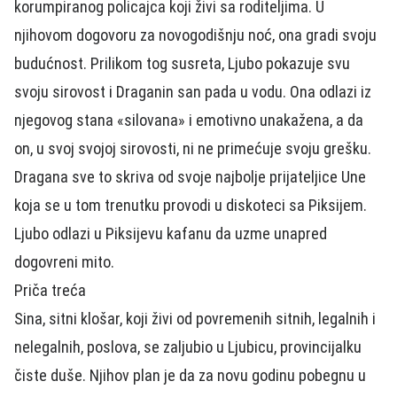
korumpiranog policajca koji živi sa roditeljima. U
njihovom dogovoru za novogodišnju noć, ona gradi svoju
budućnost. Prilikom tog susreta, Ljubo pokazuje svu
svoju sirovost i Draganin san pada u vodu. Ona odlazi iz
njegovog stana «silovana» i emotivno unakažena, a da
on, u svoj svojoj sirovosti, ni ne primećuje svoju grešku.
Dragana sve to skriva od svoje najbolje prijateljice Une
koja se u tom trenutku provodi u diskoteci sa Piksijem.
Ljubo odlazi u Piksijevu kafanu da uzme unapred
dogovreni mito.
Priča treća
Sina, sitni klošar, koji živi od povremenih sitnih, legalnih i
nelegalnih, poslova, se zaljubio u Ljubicu, provincijalku
čiste duše. Njihov plan je da za novu godinu pobegnu u