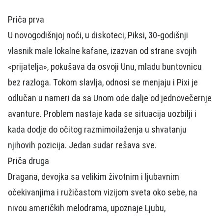
Priča prva
U novogodišnjoj noći, u diskoteci, Piksi, 30-godišnji
vlasnik male lokalne kafane, izazvan od strane svojih
«prijatelja», pokušava da osvoji Unu, mladu buntovnicu
bez razloga. Tokom slavlja, odnosi se menjaju i Pixi je
odlučan u nameri da sa Unom ode dalje od jednovečernje
avanture. Problem nastaje kada se situacija uozbilji i
kada dodje do očitog razmimoilaženja u shvatanju
njihovih pozicija. Jedan sudar rešava sve.
Priča druga
Dragana, devojka sa velikim životnim i ljubavnim
očekivanjima i ružičastom vizijom sveta oko sebe, na
nivou američkih melodrama, upoznaje Ljubu,