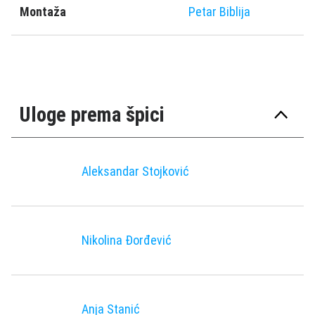
Montaža
Petar Biblija
Uloge prema špici
Aleksandar Stojković
Nikolina Đorđević
Anja Stanić