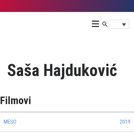
Saša Hajduković
Filmovi
MESO
2019