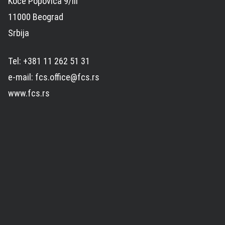
Koče Popovića 9/III
11000 Beograd
Srbija
Tel: +381 11 262 51 31
e-mail: fcs.office@fcs.rs
www.fcs.rs