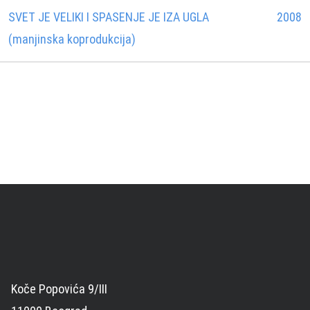
SVET JE VELIKI I SPASENJE JE IZA UGLA
2008
(manjinska koprodukcija)
Koče Popovića 9/III