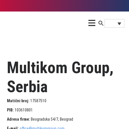
Multikom Group,
Serbia
Matični broj:
17587510
PIB:
103610801
Adresa firme:
Beogradska 54/7, Beograd
E-mail:
office@multikomgroup.com