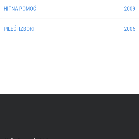
HITNA POMOĆ
2009
PILEĆI IZBORI
2005