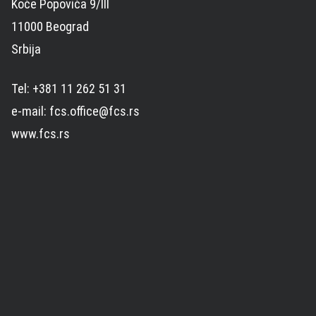
Koče Popovića 9/III
11000 Beograd
Srbija
Tel: +381 11 262 51 31
e-mail: fcs.office@fcs.rs
www.fcs.rs