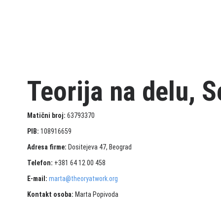
Teorija na delu, S
Matični broj:
63793370
PIB:
108916659
Adresa firme:
Dositejeva 47, Beograd
Telefon:
+381 64 12 00 458
E-mail:
marta@theoryatwork.org
Kontakt osoba:
Marta Popivoda