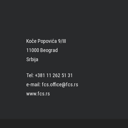
Koče Popovića 9/III
11000 Beograd
Srbija
Tel: +381 11 262 51 31
e-mail: fcs.office@fcs.rs
www.fcs.rs