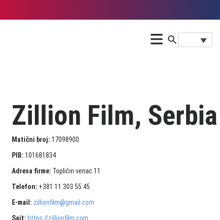
Zillion Film, Serbia
Matični broj:
17098900
PIB:
101681834
Adresa firme:
Topličin venac 11
Telefon:
+381 11 303 55 45
E-mail:
zillionfilm@gmail.com
Sajt:
https://zillionfilm.com