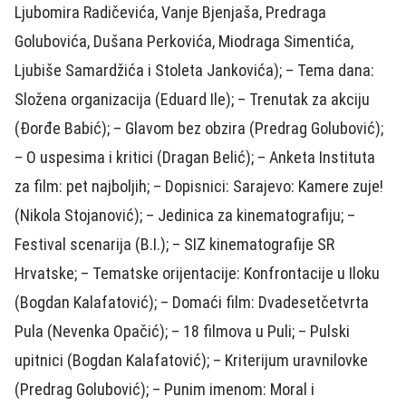
Ljubomira Radičevića, Vanje Bjenjaša, Predraga
Golubovića, Dušana Perkovića, Miodraga Simentića,
Ljubiše Samardžića i Stoleta Jankovića); – Tema dana:
Složena organizacija (Eduard Ile); – Trenutak za akciju
(Đorđe Babić); – Glavom bez obzira (Predrag Golubović);
– O uspesima i kritici (Dragan Belić); – Anketa Instituta
za film: pet najboljih; – Dopisnici: Sarajevo: Kamere zuje!
(Nikola Stojanović); – Jedinica za kinematografiju; –
Festival scenarija (B.I.); – SIZ kinematografije SR
Hrvatske; – Tematske orijentacije: Konfrontacije u Iloku
(Bogdan Kalafatović); – Domaći film: Dvadesetčetvrta
Pula (Nevenka Opačić); – 18 filmova u Puli; – Pulski
upitnici (Bogdan Kalafatović); – Kriterijum uravnilovke
(Predrag Golubović); – Punim imenom: Moral i