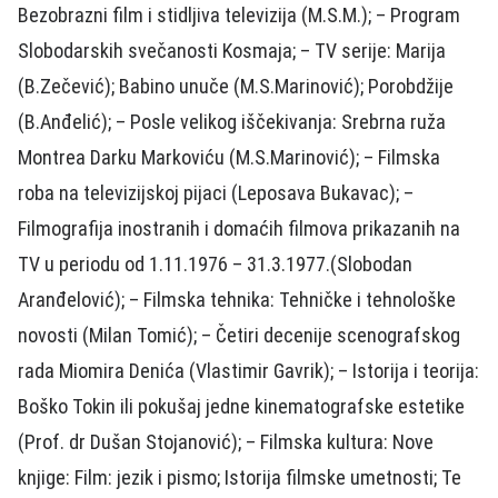
Bezobrazni film i stidljiva televizija (M.S.M.); – Program
Slobodarskih svečanosti Kosmaja; – TV serije: Marija
(B.Zečević); Babino unuče (M.S.Marinović); Porobdžije
(B.Anđelić); – Posle velikog iščekivanja: Srebrna ruža
Montrea Darku Markoviću (M.S.Marinović); – Filmska
roba na televizijskoj pijaci (Leposava Bukavac); –
Filmografija inostranih i domaćih filmova prikazanih na
TV u periodu od 1.11.1976 – 31.3.1977.(Slobodan
Aranđelović); – Filmska tehnika: Tehničke i tehnološke
novosti (Milan Tomić); – Četiri decenije scenografskog
rada Miomira Denića (Vlastimir Gavrik); – Istorija i teorija:
Boško Tokin ili pokušaj jedne kinematografske estetike
(Prof. dr Dušan Stojanović); – Filmska kultura: Nove
knjige: Film: jezik i pismo; Istorija filmske umetnosti; Te