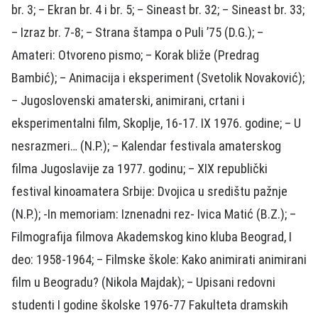
br. 3; – Ekran br. 4 i br. 5; – Sineast br. 32; – Sineast br. 33;
– Izraz br. 7-8; – Strana štampa o Puli ’75 (D.G.); –
Amateri: Otvoreno pismo; – Korak bliže (Predrag
Bambić); – Animacija i eksperiment (Svetolik Novaković);
– Jugoslovenski amaterski, animirani, crtani i
eksperimentalni film, Skoplje, 16-17. IX 1976. godine; – U
nesrazmeri… (N.P.); – Kalendar festivala amaterskog
filma Jugoslavije za 1977. godinu; – XIX republički
festival kinoamatera Srbije: Dvojica u središtu pažnje
(N.P.); -In memoriam: Iznenadni rez- Ivica Matić (B.Z.); –
Filmografija filmova Akademskog kino kluba Beograd, I
deo: 1958-1964; – Filmske škole: Kako animirati animirani
film u Beogradu? (Nikola Majdak); – Upisani redovni
studenti I godine školske 1976-77 Fakulteta dramskih