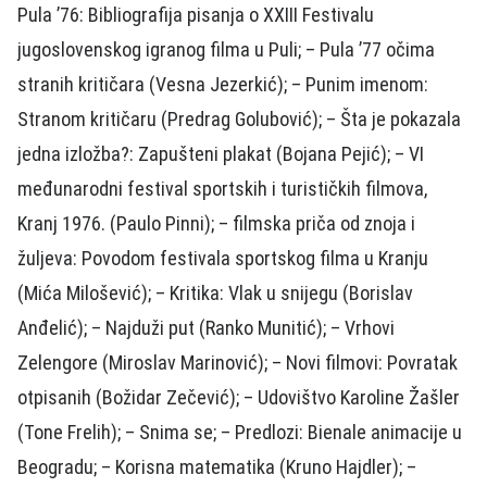
Pula ’76: Bibliografija pisanja o XXIII Festivalu
jugoslovenskog igranog filma u Puli; – Pula ’77 očima
stranih kritičara (Vesna Jezerkić); – Punim imenom:
Stranom kritičaru (Predrag Golubović); – Šta je pokazala
jedna izložba?: Zapušteni plakat (Bojana Pejić); – VI
međunarodni festival sportskih i turističkih filmova,
Kranj 1976. (Paulo Pinni); – filmska priča od znoja i
žuljeva: Povodom festivala sportskog filma u Kranju
(Mića Milošević); – Kritika: Vlak u snijegu (Borislav
Anđelić); – Najduži put (Ranko Munitić); – Vrhovi
Zelengore (Miroslav Marinović); – Novi filmovi: Povratak
otpisanih (Božidar Zečević); – Udovištvo Karoline Žašler
(Tone Frelih); – Snima se; – Predlozi: Bienale animacije u
Beogradu; – Korisna matematika (Kruno Hajdler); –