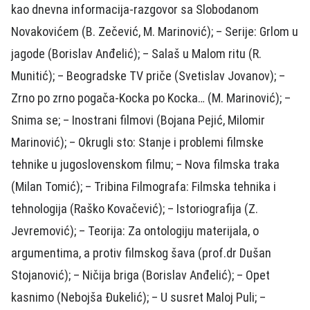
kao dnevna informacija-razgovor sa Slobodanom
Novakovićem (B. Zečević, M. Marinović); – Serije: Grlom u
jagode (Borislav Anđelić); – Salaš u Malom ritu (R.
Munitić); – Beogradske TV priče (Svetislav Jovanov); –
Zrno po zrno pogača-Kocka po Kocka… (M. Marinović); –
Snima se; – Inostrani filmovi (Bojana Pejić, Milomir
Marinović); – Okrugli sto: Stanje i problemi filmske
tehnike u jugoslovenskom filmu; – Nova filmska traka
(Milan Tomić); – Tribina Filmografa: Filmska tehnika i
tehnologija (Raško Kovačević); – Istoriografija (Z.
Jevremović); – Teorija: Za ontologiju materijala, o
argumentima, a protiv filmskog šava (prof.dr Dušan
Stojanović); – Ničija briga (Borislav Anđelić); – Opet
kasnimo (Nebojša Đukelić); – U susret Maloj Puli; –