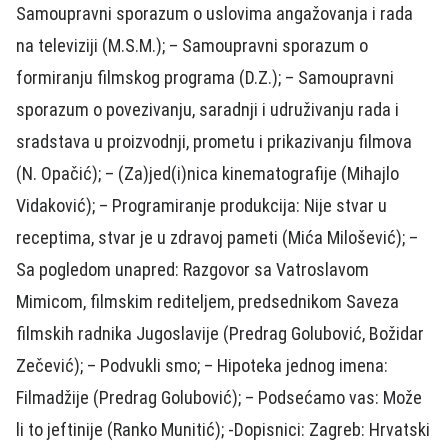
Samoupravni sporazum o uslovima angažovanja i rada
na televiziji (M.S.M.); – Samoupravni sporazum o
formiranju filmskog programa (D.Z.); – Samoupravni
sporazum o povezivanju, saradnji i udruživanju rada i
sradstava u proizvodnji, prometu i prikazivanju filmova
(N. Opačić); – (Za)jed(i)nica kinematografije (Mihajlo
Vidaković); – Programiranje produkcija: Nije stvar u
receptima, stvar je u zdravoj pameti (Mića Milošević); –
Sa pogledom unapred: Razgovor sa Vatroslavom
Mimicom, filmskim rediteljem, predsednikom Saveza
filmskih radnika Jugoslavije (Predrag Golubović, Božidar
Zečević); – Podvukli smo; – Hipoteka jednog imena:
Filmadžije (Predrag Golubović); – Podsećamo vas: Može
li to jeftinije (Ranko Munitić); -Dopisnici: Zagreb: Hrvatski