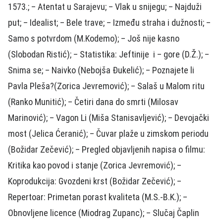
1573.; – Atentat u Sarajevu; – Vlak u snijegu; – Najduži
put; – Idealist; – Bele trave; – Između straha i dužnosti; –
Samo s potvrdom (M.Kodemo); – Još nije kasno
(Slobodan Ristić); – Statistika: Jeftinije i – gore (D.Ž.); –
Snima se; – Naivko (Nebojša Đukelić); – Poznajete li
Pavla Pleša?(Zorica Jevremović); – Salaš u Malom ritu
(Ranko Munitić); – Četiri dana do smrti (Milosav
Marinović); – Vagon Li (Miša Stanisavljević); – Devojački
most (Jelica Ćeranić); – Čuvar plaže u zimskom periodu
(Božidar Zečević); – Pregled objavljenih napisa o filmu:
Kritika kao povod i stanje (Zorica Jevremović); –
Koprodukcija: Gvozdeni krst (Božidar Zečević); –
Repertoar: Primetan porast kvaliteta (M.S.-B.K.); –
Obnovljene licence (Miodrag Zupanc); – Slučaj Čaplin