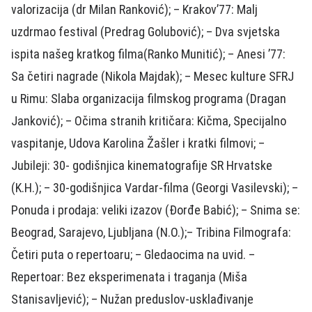
valorizacija (dr Milan Ranković); – Krakov’77: Malj
uzdrmao festival (Predrag Golubović); – Dva svjetska
ispita našeg kratkog filma(Ranko Munitić); – Anesi ’77:
Sa četiri nagrade (Nikola Majdak); – Mesec kulture SFRJ
u Rimu: Slaba organizacija filmskog programa (Dragan
Janković); – Očima stranih kritičara: Kičma, Specijalno
vaspitanje, Udova Karolina Žašler i kratki filmovi; –
Jubileji: 30- godišnjica kinematografije SR Hrvatske
(K.H.); – 30-godišnjica Vardar-filma (Georgi Vasilevski); –
Ponuda i prodaja: veliki izazov (Đorđe Babić); – Snima se:
Beograd, Sarajevo, Ljubljana (N.O.);– Tribina Filmografa:
Četiri puta o repertoaru; – Gledaocima na uvid. –
Repertoar: Bez eksperimenata i traganja (Miša
Stanisavljević); – Nužan preduslov-usklađivanje