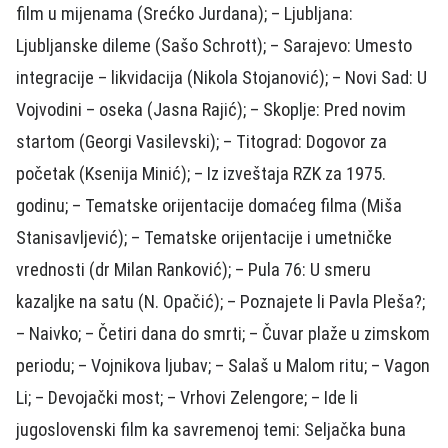
film u mijenama (Srećko Jurdana); – Ljubljana:
Ljubljanske dileme (Sašo Schrott); – Sarajevo: Umesto
integracije – likvidacija (Nikola Stojanović); – Novi Sad: U
Vojvodini – oseka (Jasna Rajić); – Skoplje: Pred novim
startom (Georgi Vasilevski); – Titograd: Dogovor za
početak (Ksenija Minić); – Iz izveštaja RZK za 1975.
godinu; – Tematske orijentacije domaćeg filma (Miša
Stanisavljević); – Tematske orijentacije i umetničke
vrednosti (dr Milan Ranković); – Pula 76: U smeru
kazaljke na satu (N. Opačić); – Poznajete li Pavla Pleša?;
– Naivko; – Četiri dana do smrti; – Čuvar plaže u zimskom
periodu; – Vojnikova ljubav; – Salaš u Malom ritu; – Vagon
Li; – Devojački most; – Vrhovi Zelengore; – Ide li
jugoslovenski film ka savremenoj temi: Seljačka buna