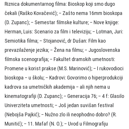
Riznica dokumentarnog filma: Bioskop koji smo dugo
čekali (Raško Kovačević); – Zašto nema 16mm bioskopa
(D. Zupanc); – Semestar filmske kulture; – Nove knjige:
Herman, Luis: Scenario za film i televiziju; – Lotman, Juri:
Semiotika filma; – Stojanović, dr Dušan: Film kao
prevazilaženje jezika; – Žena na filmu; – Jugoslovenska
filmska scenografija; – Fakultet dramskih umetnosti:
Promene u korist prakse (M.S. Marinović); – I rukovodioci
bioskopa – u školu; – Kadrovi: Govorimo o hiperprodukciji
kadrova sa umetničkih akademija – ali njih nema u
kinematografiji (D. Zupanc); – Generacija 76; – 4 f: Glasilo
Univerziteta umetnosti; – Još jedan suvišan festival
(Nebojša Pajkić); – Nužno zlo ili neophodno dobro? (R.
Munitić); – 11. Mafaf (N. O.); – Uvod u Filmografiju