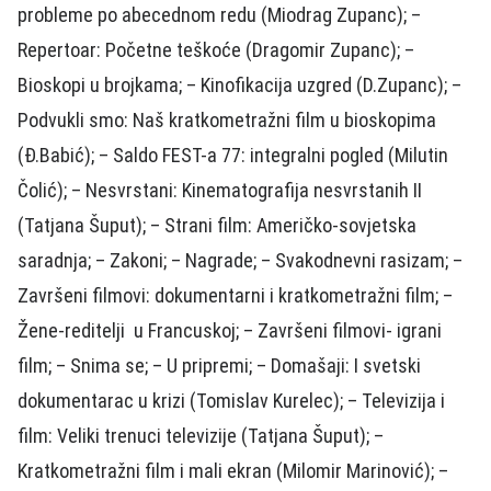
probleme po abecednom redu (Miodrag Zupanc); –
Repertoar: Početne teškoće (Dragomir Zupanc); –
Bioskopi u brojkama; – Kinofikacija uzgred (D.Zupanc); –
Podvukli smo: Naš kratkometražni film u bioskopima
(Đ.Babić); – Saldo FEST-a 77: integralni pogled (Milutin
Čolić); – Nesvrstani: Kinematografija nesvrstanih II
(Tatjana Šuput); – Strani film: Američko-sovjetska
saradnja; – Zakoni; – Nagrade; – Svakodnevni rasizam; –
Završeni filmovi: dokumentarni i kratkometražni film; –
Žene-reditelji u Francuskoj; – Završeni filmovi- igrani
film; – Snima se; – U pripremi; – Domašaji: I svetski
dokumentarac u krizi (Tomislav Kurelec); – Televizija i
film: Veliki trenuci televizije (Tatjana Šuput); –
Kratkometražni film i mali ekran (Milomir Marinović); –