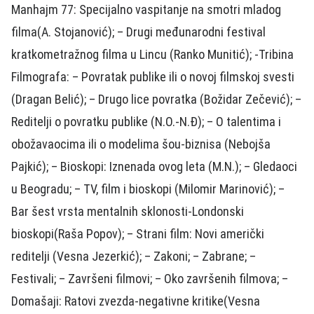
Manhajm 77: Specijalno vaspitanje na smotri mladog
filma(A. Stojanović); – Drugi međunarodni festival
kratkometražnog filma u Lincu (Ranko Munitić); -Tribina
Filmografa: – Povratak publike ili o novoj filmskoj svesti
(Dragan Belić); – Drugo lice povratka (Božidar Zečević); –
Reditelji o povratku publike (N.O.-N.Đ); – O talentima i
obožavaocima ili o modelima šou-biznisa (Nebojša
Pajkić); – Bioskopi: Iznenada ovog leta (M.N.); – Gledaoci
u Beogradu; – TV, film i bioskopi (Milomir Marinović); –
Bar šest vrsta mentalnih sklonosti-Londonski
bioskopi(Raša Popov); – Strani film: Novi američki
reditelji (Vesna Jezerkić); – Zakoni; – Zabrane; –
Festivali; – Završeni filmovi; – Oko završenih filmova; –
Domašaji: Ratovi zvezda-negativne kritike(Vesna