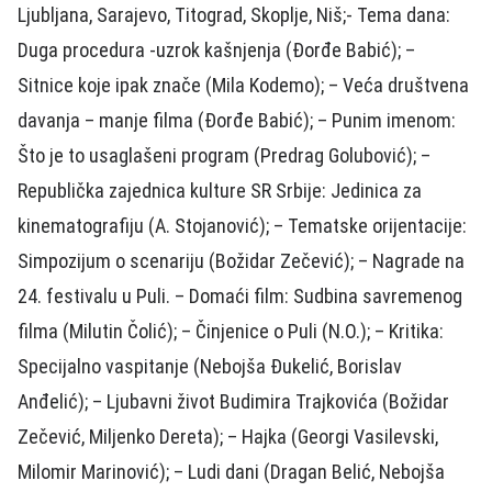
Ljubljana, Sarajevo, Titograd, Skoplje, Niš;- Tema dana:
Duga procedura -uzrok kašnjenja (Đorđe Babić); –
Sitnice koje ipak znače (Mila Kodemo); – Veća društvena
davanja – manje filma (Đorđe Babić); – Punim imenom:
Što je to usaglašeni program (Predrag Golubović); –
Republička zajednica kulture SR Srbije: Jedinica za
kinematografiju (A. Stojanović); – Tematske orijentacije:
Simpozijum o scenariju (Božidar Zečević); – Nagrade na
24. festivalu u Puli. – Domaći film: Sudbina savremenog
filma (Milutin Čolić); – Činjenice o Puli (N.O.); – Kritika:
Specijalno vaspitanje (Nebojša Đukelić, Borislav
Anđelić); – Ljubavni život Budimira Trajkovića (Božidar
Zečević, Miljenko Dereta); – Hajka (Georgi Vasilevski,
Milomir Marinović); – Ludi dani (Dragan Belić, Nebojša