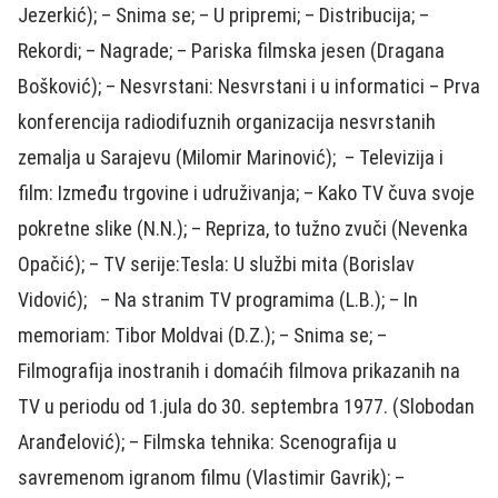
Jezerkić); – Snima se; – U pripremi; – Distribucija; –
Rekordi; – Nagrade; – Pariska filmska jesen (Dragana
Bošković); – Nesvrstani: Nesvrstani i u informatici – Prva
konferencija radiodifuznih organizacija nesvrstanih
zemalja u Sarajevu (Milomir Marinović); – Televizija i
film: Između trgovine i udruživanja; – Kako TV čuva svoje
pokretne slike (N.N.); – Repriza, to tužno zvuči (Nevenka
Opačić); – TV serije:Tesla: U službi mita (Borislav
Vidović); – Na stranim TV programima (L.B.); – In
memoriam: Tibor Moldvai (D.Z.); – Snima se; –
Filmografija inostranih i domaćih filmova prikazanih na
TV u periodu od 1.jula do 30. septembra 1977. (Slobodan
Aranđelović); – Filmska tehnika: Scenografija u
savremenom igranom filmu (Vlastimir Gavrik); –