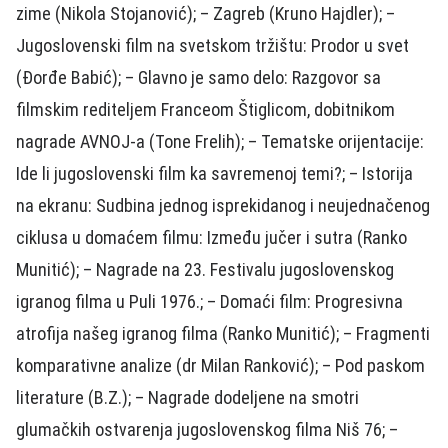
zime (Nikola Stojanović); – Zagreb (Kruno Hajdler); –
Jugoslovenski film na svetskom tržištu: Prodor u svet
(Đorđe Babić); – Glavno je samo delo: Razgovor sa
filmskim rediteljem Franceom Štiglicom, dobitnikom
nagrade AVNOJ-a (Tone Frelih); – Tematske orijentacije:
Ide li jugoslovenski film ka savremenoj temi?; – Istorija
na ekranu: Sudbina jednog isprekidanog i neujednačenog
ciklusa u domaćem filmu: Između jučer i sutra (Ranko
Munitić); – Nagrade na 23. Festivalu jugoslovenskog
igranog filma u Puli 1976.; – Domaći film: Progresivna
atrofija našeg igranog filma (Ranko Munitić); – Fragmenti
komparativne analize (dr Milan Ranković); – Pod paskom
literature (B.Z.); – Nagrade dodeljene na smotri
glumačkih ostvarenja jugoslovenskog filma Niš 76; –