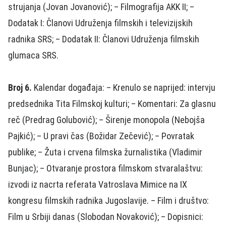
strujanja (Jovan Jovanović); – Filmografija AKK II; –
Dodatak I: Članovi Udruženja filmskih i televizijskih
radnika SRS; – Dodatak II: Članovi Udruženja filmskih
glumaca SRS.
Broj 6.
Kalendar događaja: – Krenulo se naprijed: intervju
predsednika Tita Filmskoj kulturi; – Komentari: Za glasnu
reč (Predrag Golubović); – Širenje monopola (Nebojša
Pajkić); – U pravi čas (Božidar Zečević); – Povratak
publike; – Žuta i crvena filmska žurnalistika (Vladimir
Bunjac); – Otvaranje prostora filmskom stvaralaštvu:
izvodi iz nacrta referata Vatroslava Mimice na IX
kongresu filmskih radnika Jugoslavije. – Film i društvo:
Film u Srbiji danas (Slobodan Novaković); – Dopisnici: