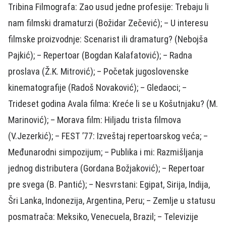
Tribina Filmografa: Zao usud jedne profesije: Trebaju li
nam filmski dramaturzi (Božidar Zečević); – U interesu
filmske proizvodnje: Scenarist ili dramaturg? (Nebojša
Pajkić); – Repertoar (Bogdan Kalafatović); – Radna
proslava (Ž.K. Mitrović); – Početak jugoslovenske
kinematografije (Radoš Novaković); – Gledaoci; –
Trideset godina Avala filma: Kreće li se u Košutnjaku? (M.
Marinović); – Morava film: Hiljadu trista filmova
(V.Jezerkić); – FEST ’77: Izveštaj repertoarskog veća; –
Međunarodni simpozijum; – Publika i mi: Razmišljanja
jednog distributera (Gordana Božjaković); – Repertoar
pre svega (B. Pantić); – Nesvrstani: Egipat, Sirija, Indija,
Šri Lanka, Indonezija, Argentina, Peru; – Zemlje u statusu
posmatrača: Meksiko, Venecuela, Brazil; – Televizije