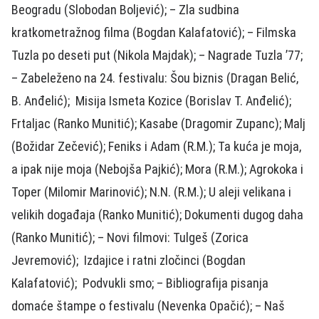
Beogradu (Slobodan Boljević); – Zla sudbina
kratkometražnog filma (Bogdan Kalafatović); – Filmska
Tuzla po deseti put (Nikola Majdak); – Nagrade Tuzla ’77;
– Zabeleženo na 24. festivalu: Šou biznis (Dragan Belić,
B. Anđelić); Misija Ismeta Kozice (Borislav T. Anđelić);
Frtaljac (Ranko Munitić); Kasabe (Dragomir Zupanc); Malj
(Božidar Zečević); Feniks i Adam (R.M.); Ta kuća je moja,
a ipak nije moja (Nebojša Pajkić); Mora (R.M.); Agrokoka i
Toper (Milomir Marinović); N.N. (R.M.); U aleji velikana i
velikih događaja (Ranko Munitić); Dokumenti dugog daha
(Ranko Munitić); – Novi filmovi: Tulgeš (Zorica
Jevremović); Izdajice i ratni zločinci (Bogdan
Kalafatović); Podvukli smo; – Bibliografija pisanja
domaće štampe o festivalu (Nevenka Opačić); – Naš