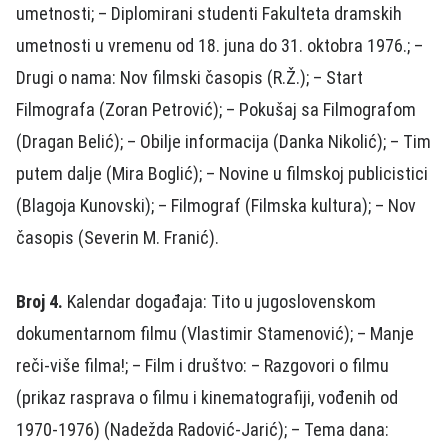
umetnosti; – Diplomirani studenti Fakulteta dramskih
umetnosti u vremenu od 18. juna do 31. oktobra 1976.; –
Drugi o nama: Nov filmski časopis (R.Ž.); – Start
Filmografa (Zoran Petrović); – Pokušaj sa Filmografom
(Dragan Belić); – Obilje informacija (Danka Nikolić); – Tim
putem dalje (Mira Boglić); – Novine u filmskoj publicistici
(Blagoja Kunovski); – Filmograf (Filmska kultura); – Nov
časopis (Severin M. Franić).
Broj 4.
Kalendar događaja: Tito u jugoslovenskom
dokumentarnom filmu (Vlastimir Stamenović); – Manje
reči-više filma!; – Film i društvo: – Razgovori o filmu
(prikaz rasprava o filmu i kinematografiji, vođenih od
1970-1976) (Nadežda Radović-Jarić); – Tema dana: