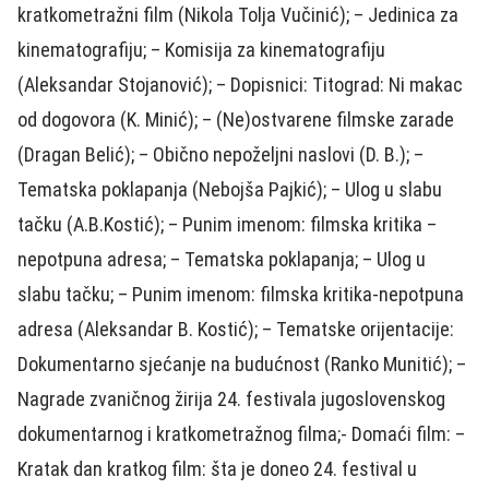
kratkometražni film (Nikola Tolja Vučinić); – Jedinica za
kinematografiju; – Komisija za kinematografiju
(Aleksandar Stojanović); – Dopisnici: Titograd: Ni makac
od dogovora (K. Minić); – (Ne)ostvarene filmske zarade
(Dragan Belić); – Obično nepoželjni naslovi (D. B.); –
Tematska poklapanja (Nebojša Pajkić); – Ulog u slabu
tačku (A.B.Kostić); – Punim imenom: filmska kritika –
nepotpuna adresa; – Tematska poklapanja; – Ulog u
slabu tačku; – Punim imenom: filmska kritika-nepotpuna
adresa (Aleksandar B. Kostić); – Tematske orijentacije:
Dokumentarno sjećanje na budućnost (Ranko Munitić); –
Nagrade zvaničnog žirija 24. festivala jugoslovenskog
dokumentarnog i kratkometražnog filma;- Domaći film: –
Kratak dan kratkog film: šta je doneo 24. festival u