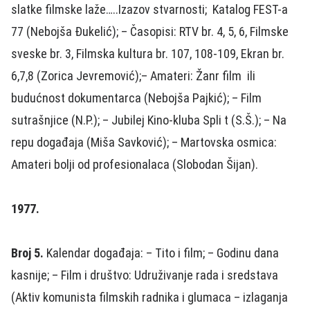
slatke filmske laže…..Izazov stvarnosti; Katalog FEST-a
77 (Nebojša Đukelić); – Časopisi: RTV br. 4, 5, 6, Filmske
sveske br. 3, Filmska kultura br. 107, 108-109, Ekran br.
6,7,8 (Zorica Jevremović);– Amateri: Žanr film ili
budućnost dokumentarca (Nebojša Pajkić); – Film
sutrašnjice (N.P.); – Jubilej Kino-kluba Spli t (S.Š.); – Na
repu događaja (Miša Savković); – Martovska osmica:
Amateri bolji od profesionalaca (Slobodan Šijan).
1977.
Broj 5.
Kalendar događaja: – Tito i film; – Godinu dana
kasnije; – Film i društvo: Udruživanje rada i sredstava
(Aktiv komunista filmskih radnika i glumaca – izlaganja