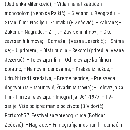
(Jadranka Milenković); – Vidan nehat zaštićen
monopolom (Nebojša Pajkić); – Gledaoci u Beogradu. –
Strani film: Nasilje u Grunviku (B.Zečević); – Zabrane; –
Zakoni; – Nagrade; – Žiriji; – Završeni filmovi; – Oko
završenih filmova; – Domašaji (Vesna Jezerkić); – Snima
se; – U pripremi; – Distribucija – Rekordi (priredila: Vesna
Jezerkić); – Televizija i film: Od televizije ka filmu i
obratno; – Na novim osnovama; – Praksa iz nužde; –
Udružiti rad i sredstva; – Breme nebrige; – Pre svega
dogovor (M.S.Marinović, Živadin Mitrović); – Televizija za
film- film za televiziju: Filmografija l961-1977; – TV-
serije: Više od igre: manje od života (B.Vidović); –
Portorož 77: Festival zatvorenog kruga (Božidar
Zečević); – Nagrade; – Filmografija inostranih i domaćih