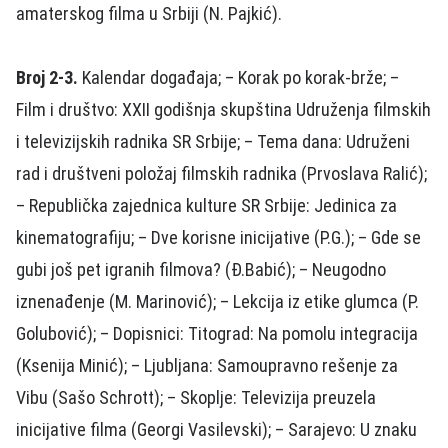
amaterskog filma u Srbiji (N. Pajkić).
Broj 2-3.
Kalendar događaja; – Korak po korak-brže; –
Film i društvo: XXII godišnja skupština Udruženja filmskih
i televizijskih radnika SR Srbije; – Tema dana: Udruženi
rad i društveni položaj filmskih radnika (Prvoslava Ralić);
– Republička zajednica kulture SR Srbije: Jedinica za
kinematografiju; – Dve korisne inicijative (P.G.); – Gde se
gubi još pet igranih filmova? (Đ.Babić); – Neugodno
iznenađenje (M. Marinović); – Lekcija iz etike glumca (P.
Golubović); – Dopisnici: Titograd: Na pomolu integracija
(Ksenija Minić); – Ljubljana: Samoupravno rešenje za
Vibu (Sašo Schrott); – Skoplje: Televizija preuzela
inicijative filma (Georgi Vasilevski); – Sarajevo: U znaku