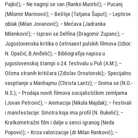
Pajkić); – Ne naginji se van (Ranko Munitić); – Pucanj
(Milomir Marinović); – Beštije (Tatjana Šuput); – Leptirov
oblak (Milan Jovanović); – Mećava (Jadranka
Milenković); – Ispravi se Delfina (Dragomir Zupanc); –
Jugoslovenska kritika o četrnaest pulskih filmova (Izbor:
N. Opačić, B.Anđelić); – Bibliografija napisa u
jugoslovenskoj štampi o 24. festivalu u Puli (A.M.); –
Očima stranih kritičara (Zdislav Ornatovski);- Specijalno
vaspitanje u Manhajmu (Christa Lantz); – Snima se (N.O.-
N.S.); – Prodaja novih filmova socijalističkim zemljama
(Jovan Petrović); – Animacija (Nikola Majdak); – Festivali
i manifestacije: Smotra koja ima profil (N. Đukelić); –
Kratkometražni film i dalje u senci igranog (Neda
Popović); – Kriza valorizacije (dr Milan Ranković); –