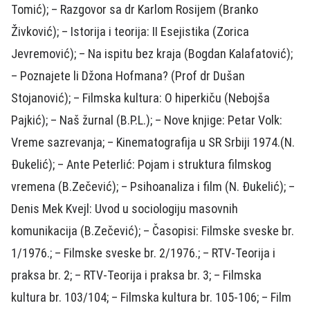
Tomić); – Razgovor sa dr Karlom Rosijem (Branko
Živković); – Istorija i teorija: II Esejistika (Zorica
Jevremović); – Na ispitu bez kraja (Bogdan Kalafatović);
– Poznajete li Džona Hofmana? (Prof dr Dušan
Stojanović); – Filmska kultura: O hiperkiču (Nebojša
Pajkić); – Naš žurnal (B.P.L.); – Nove knjige: Petar Volk:
Vreme sazrevanja; – Kinematografija u SR Srbiji 1974.(N.
Đukelić); – Ante Peterlić: Pojam i struktura filmskog
vremena (B.Zečević); – Psihoanaliza i film (N. Đukelić); –
Denis Mek Kvejl: Uvod u sociologiju masovnih
komunikacija (B.Zečević); – Časopisi: Filmske sveske br.
1/1976.; – Filmske sveske br. 2/1976.; – RTV-Teorija i
praksa br. 2; – RTV-Teorija i praksa br. 3; – Filmska
kultura br. 103/104; – Filmska kultura br. 105-106; – Film