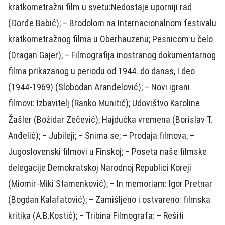
kratkometražni film u svetu:Nedostaje uporniji rad
(Đorđe Babić); – Brodolom na Internacionalnom festivalu
kratkometražnog filma u Oberhauzenu; Pesnicom u čelo
(Dragan Gajer); – Filmografija inostranog dokumentarnog
filma prikazanog u periodu od 1944. do danas, I deo
(1944-1969) (Slobodan Aranđelović); – Novi igrani
filmovi: Izbavitelj (Ranko Munitić); Udovištvo Karoline
Žašler (Božidar Zečević); Hajdučka vremena (Borislav T.
Anđelić); – Jubileji; – Snima se; – Prodaja filmova; –
Jugoslovenski filmovi u Finskoj; – Poseta naše filmske
delegacije Demokratskoj Narodnoj Republici Koreji
(Miomir-Miki Stamenković); – In memoriam: Igor Pretnar
(Bogdan Kalafatović); – Zamišljeno i ostvareno: filmska
kritika (A.B.Kostić); – Tribina Filmografa: – Rešiti