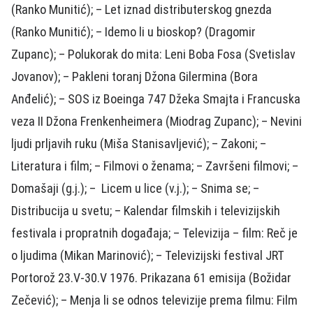
(Ranko Munitić); – Let iznad distributerskog gnezda
(Ranko Munitić); – Idemo li u bioskop? (Dragomir
Zupanc); – Polukorak do mita: Leni Boba Fosa (Svetislav
Jovanov); – Pakleni toranj Džona Gilermina (Bora
Anđelić); – SOS iz Boeinga 747 Džeka Smajta i Francuska
veza II Džona Frenkenheimera (Miodrag Zupanc); – Nevini
ljudi prljavih ruku (Miša Stanisavljević); – Zakoni; –
Literatura i film; – Filmovi o ženama; – Završeni filmovi; –
Domašaji (g.j.); – Licem u lice (v.j.); – Snima se; –
Distribucija u svetu; – Kalendar filmskih i televizijskih
festivala i propratnih događaja; – Televizija – film: Reč je
o ljudima (Mikan Marinović); – Televizijski festival JRT
Portorož 23.V-30.V 1976. Prikazana 61 emisija (Božidar
Zečević); – Menja li se odnos televizije prema filmu: Film