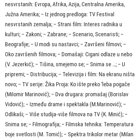
nesvrstanih: Evropa, Afrika, Azija, Centralna Amerika,
Južna Amerika; – Iz jednog predloga: TV Festival
nesvrstanih zemalja; – Strani film: Interes radnika u
kulturi; – Zakoni; – Zabrane; – Scenario, Scenaristi; –
Beografije; – U modi su nastavci; – Završeni filmovi; –
Oko završenih filmova; – Domašaji: Cigani odlaze u nebo
(V. Jezerkić); – Tišina, smejemo se; – Snima se …; – U
pripremi; – Distribucija; – Televizija i film: Na ekranu ništa
novo; – TV serije: Žika Proja: Ko ište preko ’leba pogače
(Milomir Marinović); – Dva drugara: promašaj (Borislav
Vidović); – Između drame i spektakla (M.Marinović); –
Odlikaši; – Više studija-više filmova na TV (K. Minić); –
Snima se; – Filmografija; – Filmska tehnika: Temperatura
boje svetlosti (M. Tomić); – Spektra trikolor metar (Milan