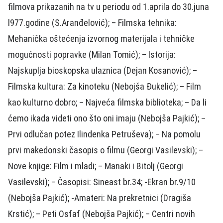
filmova prikazanih na tv u periodu od 1.aprila do 30.juna
l977.godine (S.Aranđelović); – Filmska tehnika:
Mehanička oštećenja izvornog materijala i tehničke
mogućnosti popravke (Milan Tomić); – Istorija:
Najskuplja bioskopska ulaznica (Dejan Kosanović); –
Filmska kultura: Za kinoteku (Nebojša Đukelić); – Film
kao kulturno dobro; – Najveća filmska biblioteka; – Da li
ćemo ikada videti ono što oni imaju (Nebojša Pajkić); –
Prvi odlučan potez Ilindenka Petruševa); – Na pomolu
prvi makedonski časopis o filmu (Georgi Vasilevski); –
Nove knjige: Film i mladi; – Manaki i Bitolj (Georgi
Vasilevski); – Časopisi: Sineast br.34; -Ekran br.9/10
(Nebojša Pajkić); -Amateri: Na prekretnici (Dragiša
Krstić); – Peti Osfaf (Nebojša Pajkić); – Centri novih