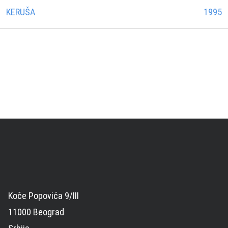
KERUŠA
1995
Koče Popovića 9/III
11000 Beograd