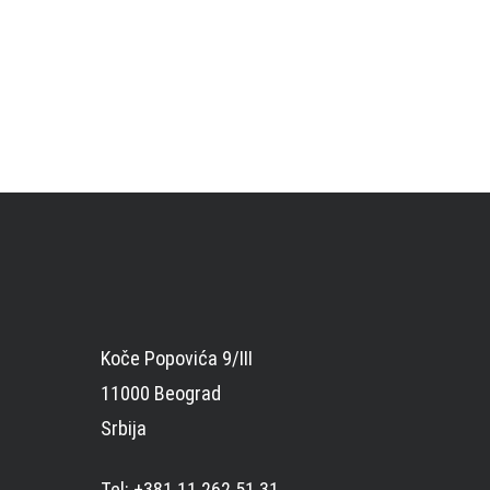
Koče Popovića 9/III
11000 Beograd
Srbija
Tel: +381 11 262 51 31