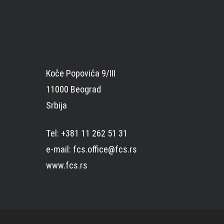
Koče Popovića 9/III
11000 Beograd
Srbija
Tel: +381 11 262 51 31
e-mail: fcs.office@fcs.rs
www.fcs.rs