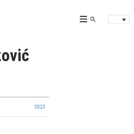
ović
2023