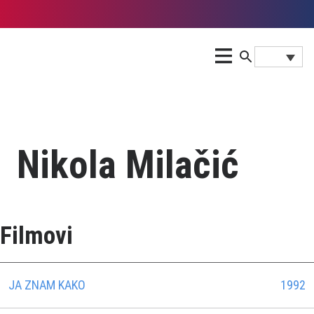
Nikola Milačić
Filmovi
JA ZNAM KAKO
1992