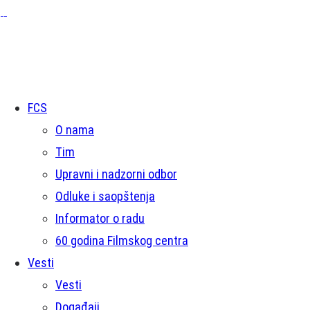
FCS
O nama
Tim
Upravni i nadzorni odbor
Odluke i saopštenja
Informator o radu
60 godina Filmskog centra
Vesti
Vesti
Događaji