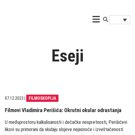
Eseji
07.12.2023
|
FILMOSKOPIJA
Filmovi Vladimira Perišića: Okrutni okular odrastanja
U međuprostoru kalkulisanosti i dečačke nespretnosti, Perišićevi
likovi su primorani da skidaju slojeve nejasnoće i izveštačenosti