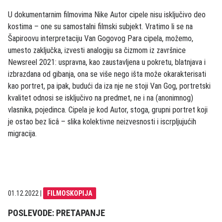
U dokumentarnim filmovima Nike Autor cipele nisu isključivo deo
kostima – one su samostalni filmski subjekt. Vratimo li se na
Šapiroovu interpretaciju Van Gogovog Para cipela, možemo,
umesto zaključka, izvesti analogiju sa čizmom iz završnice
Newsreel 2021: uspravna, kao zaustavljena u pokretu, blatnjava i
izbrazdana od gibanja, ona se više nego išta može okarakterisati
kao portret, pa ipak, budući da iza nje ne stoji Van Gog, portretski
kvalitet odnosi se isključivo na predmet, ne i na (anonimnog)
vlasnika, pojedinca. Cipela je kod Autor, stoga, grupni portret koji
je ostao bez licâ – slika kolektivne neizvesnosti i iscrpljujućih
migracija.
01.12.2022
|
FILMOSKOPIJA
POSLEVODE: PRETAPANJE