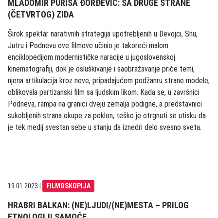
MLADOMIR PURIŠA ĐORĐEVIĆ: SA DRUGE STRANE
(ČETVRTOG) ZIDA
Širok spektar narativnih strategija upotrebljenih u Devojci, Snu,
Jutru i Podnevu ove filmove učinio je takoreći malom
enciklopedijom modernističke naracije u jugoslovenskoj
kinematografiji, dok je osluškivanje i saobražavanje priče temi,
njena artikulacija kroz nove, pripadajućem podžanru strane modele,
oblikovala partizanski film sa ljudskim likom. Kada se, u završnici
Podneva, rampa na granici dveju zemalja podigne, a predstavnici
sukobljenih strana okupe za poklon, teško je otrgnuti se utisku da
je tek medij svestan sebe u stanju da iznedri delo svesno sveta.
19.01.2023
|
FILMOSKOPIJA
HRABRI BALKAN: (NE)LJUDI/(NE)MESTA – PRILOG
ETNOLOGIJI SAMOĆE