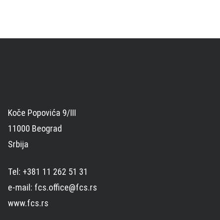
чланака
Koče Popovića 9/III
11000 Beograd
Srbija
Tel: +381 11 262 51 31
e-mail: fcs.office@fcs.rs
www.fcs.rs