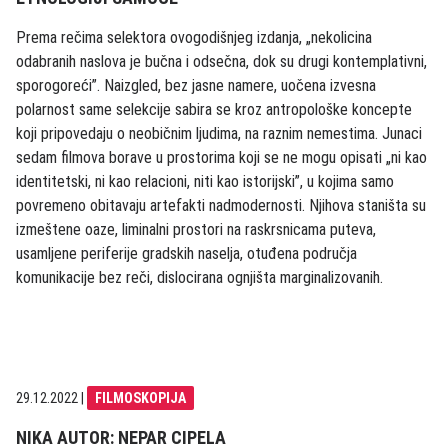
Prema rečima selektora ovogodišnjeg izdanja, „nekolicina
odabranih naslova je bučna i odsečna, dok su drugi kontemplativni,
sporogoreći”. Naizgled, bez jasne namere, uočena izvesna
polarnost same selekcije sabira se kroz antropološke koncepte
koji pripovedaju o neobičnim ljudima, na raznim nemestima. Junaci
sedam filmova borave u prostorima koji se ne mogu opisati „ni kao
identitetski, ni kao relacioni, niti kao istorijski”, u kojima samo
povremeno obitavaju artefakti nadmodernosti. Njihova staništa su
izmeštene oaze, liminalni prostori na raskrsnicama puteva,
usamljene periferije gradskih naselja, otuđena područja
komunikacije bez reči, dislocirana ognjišta marginalizovanih.
29.12.2022
|
FILMOSKOPIJA
NIKA AUTOR: NEPAR CIPELA