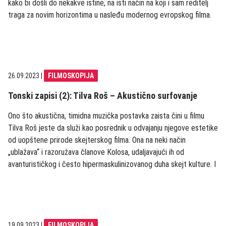
kako bi došli do nekakve istine, na isti način na koji i sam reditelj
traga za novim horizontima u nasleđu modernog evropskog filma.
26.09.2023
|
FILMOSKOPIJA
Tonski zapisi (2): Tilva Roš – Akustično surfovanje
Ono što akustična, timidna muzička postavka zaista čini u filmu
Tilva Roš jeste da služi kao posrednik u odvajanju njegove estetike
od uopštene prirode skejterskog filma. Ona na neki način
„ublažava“ i razoružava članove Kolosa, udaljavajući ih od
avanturističkog i često hipermaskulinizovanog duha skejt kulture. I
19.09.2023
|
FILMOSKOPIJA