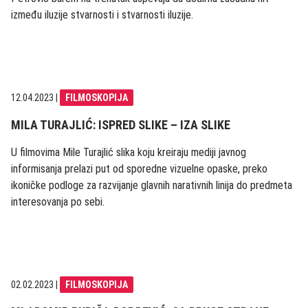
između iluzije stvarnosti i stvarnosti iluzije.
12.04.2023
|
FILMOSKOPIJA
MILA TURAJLIĆ: ISPRED SLIKE – IZA SLIKE
U filmovima Mile Turajlić slika koju kreiraju mediji javnog
informisanja prelazi put od sporedne vizuelne opaske, preko
ikoničke podloge za razvijanje glavnih narativnih linija do predmeta
interesovanja po sebi.
02.02.2023
|
FILMOSKOPIJA