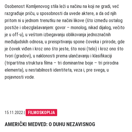
Osobenost Komljenovog stila leži u načinu na koji ne gradi, već
razgrađuje priču, u sposobnosti da uvede aktere, a da od njih
pritom ni u jednom trenutku ne načini likove (što između ostalog
postiže i obezglašavanjem: govor – monolog, nikad dijalog, večito
je u off-u), u veštom izbegavanju oblikovanja jednoznačnih
međuljudskih odnosa, u preispitivanju spone čoveka i prirode, gde
je čovek viđen i kroz ono što jeste, što nosi (telo) i kroz ono što
tvori (gradovi), u naklonosti prema ulančavanju i klasifikaciji
(tripartitna struktura filma – tri dominantne boje – tri prirodna
elementa), u nestabilnosti identiteta, veza i, pre svega, u
pojavnosti vode.
15.11.2022
|
FILMOSKOPIJA
AMERIČKI MEDVED: O DUHU NEZAVISNOG