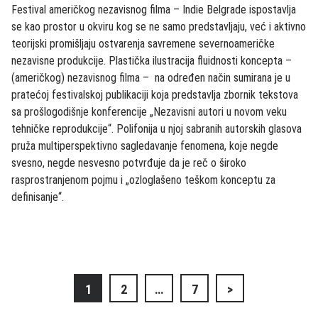
Festival američkog nezavisnog filma – Indie Belgrade ispostavlja
se kao prostor u okviru kog se ne samo predstavljaju, već i aktivno
teorijski promišljaju ostvarenja savremene severnoameričke
nezavisne produkcije. Plastička ilustracija fluidnosti koncepta –
(američkog) nezavisnog filma – na određen način sumirana je u
pratećoj festivalskoj publikaciji koja predstavlja zbornik tekstova
sa prošlogodišnje konferencije „Nezavisni autori u novom veku
tehničke reprodukcije“. Polifonija u njoj sabranih autorskih glasova
pruža multiperspektivno sagledavanje fenomena, koje negde
svesno, negde nesvesno potvrđuje da je reč o široko
rasprostranjenom pojmu i „ozloglašeno teškom konceptu za
definisanje“.
Кретање
1
2
…
7
>