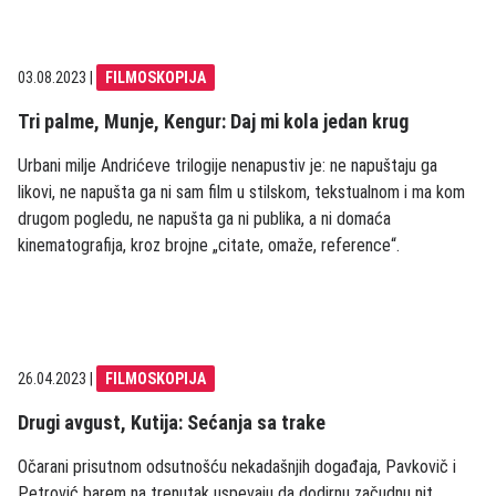
03.08.2023
|
FILMOSKOPIJA
Tri palme, Munje, Kengur: Daj mi kola jedan krug
Urbani milje Andrićeve trilogije nenapustiv je: ne napuštaju ga
likovi, ne napušta ga ni sam film u stilskom, tekstualnom i ma kom
drugom pogledu, ne napušta ga ni publika, a ni domaća
kinematografija, kroz brojne „citate, omaže, reference“.
26.04.2023
|
FILMOSKOPIJA
Drugi avgust, Kutija: Sećanja sa trake
Očarani prisutnom odsutnošću nekadašnjih događaja, Pavkovič i
Petrović barem na trenutak uspevaju da dodirnu začudnu nit