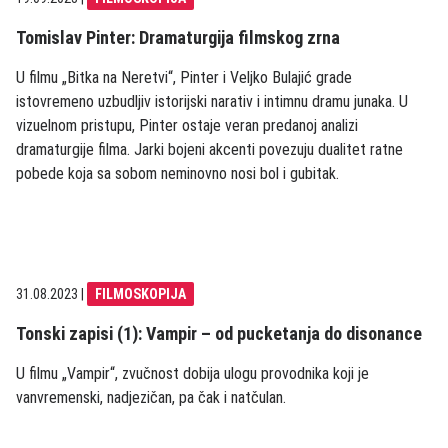
Tomislav Pinter: Dramaturgija filmskog zrna
U filmu „Bitka na Neretvi“, Pinter i Veljko Bulajić grade
istovremeno uzbudljiv istorijski narativ i intimnu dramu junaka. U
vizuelnom pristupu, Pinter ostaje veran predanoj analizi
dramaturgije filma. Jarki bojeni akcenti povezuju dualitet ratne
pobede koja sa sobom neminovno nosi bol i gubitak.
31.08.2023
|
FILMOSKOPIJA
Tonski zapisi (1): Vampir – od pucketanja do disonance
U filmu „Vampir“, zvučnost dobija ulogu provodnika koji je
vanvremenski, nadjezičan, pa čak i natčulan.