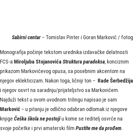
Sabirni centar
– Tomislav Pinter i Goran Marković / fotog
Monografija počinje tekstom urednika izdavačke delatnosti
FCS-a
Miroljuba Stojanovića
Struktura paradoksa
, konciznim
prikazom Markovićevog opusa, sa posebnim akcentom na
njegov eklekticizam. Nakon toga, ličniji ton –
Rade Šerbedžija
i njegov osvrt na saradnju/prijateljstvo sa Markovićem.
Najduži tekst u ovom uvodnom trilingu napisao je sam
Marković
– u pitanju je odlično odabran odlomak iz njegove
knjige
Češka škola ne postoji
u kome se reditelj osvrće na
svoje početke i prvi amaterski film
Pustite me da prođem
.