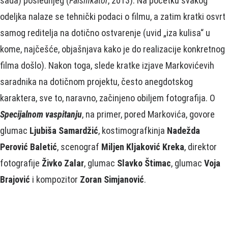
sada) poslednjeg (
Falsifikator
, 2013). Na početku svakog
odeljka nalaze se tehnički podaci o filmu, a zatim kratki osvrt
samog reditelja na dotično ostvarenje (uvid „iza kulisa“ u
kome, najčešće, objašnjava kako je do realizacije konkretnog
filma došlo). Nakon toga, slede kratke izjave Markovićevih
saradnika na dotičnom projektu, često anegdotskog
karaktera, sve to, naravno, začinjeno obiljem fotografija. O
Specijalnom vaspitanju
, na primer, pored Markovića, govore
glumac
Ljubiša Samardžić
, kostimografkinja
Nadežda
Perović Baletić
, scenograf
Miljen Kljaković Kreka
, direktor
fotografije
Živko Zalar
, glumac
Slavko Štimac
, glumac
Voja
Brajović
i kompozitor
Zoran Simjanović
.