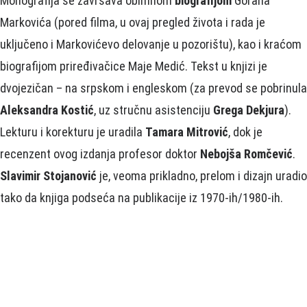
Monografija se završava obimnom
biografijom
Gorana
Markovića (pored filma, u ovaj pregled života i rada je
uključeno i Markovićevo delovanje u pozorištu), kao i kraćom
biografijom priređivačice Maje Medić. Tekst u knjizi je
dvojezičan – na srpskom i engleskom (za prevod se pobrinula
Aleksandra Kostić
, uz stručnu asistenciju
Grega Dekjura
).
Lekturu i korekturu je uradila
Tamara Mitrović
, dok je
recenzent ovog izdanja profesor doktor
Nebojša Romčević
.
Slavimir Stojanović
je, veoma prikladno, prelom i dizajn uradio
tako da knjiga podseća na publikacije iz 1970-ih/1980-ih.