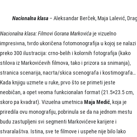
Nacionalna klasa
– Aleksandar Berček, Maja Lalević, Drag
Nacionalna klasa: Filmovi Gorana Markovića
je vizuelno
impresivna, tvrdo ukoričena fotomonografija u kojoj se nalazi
preko 300 ilustracija: crno-belih i kolornih fotografija (kako
stilova iz Markovićevih filmova, tako i prizora sa snimanja),
stranica scenarija, nacrta/skica scenografa i kostimografa…
Kada knjigu uzmete u ruke, prvo što se primeti jeste
neobičan, a opet veoma funkcionalan format (21.5×23.5 cm,
skoro pa kvadrat). Vizuelna umetnica
Maja Medić
, koja je
priredila ovu monografiju, pobrinula se da na jednom mestu
budu zastupljeni svi segmenti Markovićeve karijere i
stvaralaštva. Istina, sve te filmove i uspehe nije bilo lako