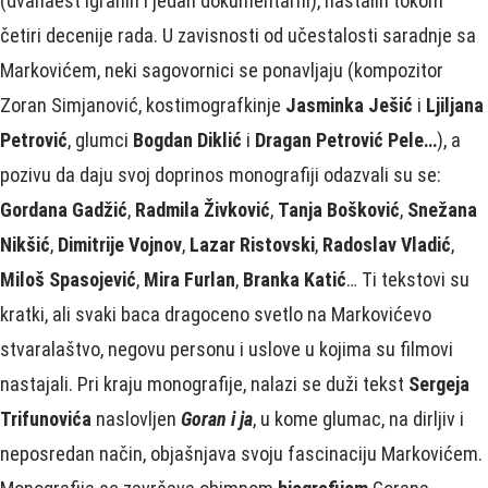
(dvanaest igranih i jedan dokumentarni), nastalih tokom
četiri decenije rada. U zavisnosti od učestalosti saradnje sa
Markovićem, neki sagovornici se ponavljaju (kompozitor
Zoran Simjanović, kostimografkinje
Jasminka Ješić
i
Ljiljana
Petrović
, glumci
Bogdan Diklić
i
Dragan Petrović Pele…
), a
pozivu da daju svoj doprinos monografiji odazvali su se:
Gordana Gadžić
,
Radmila Živković
,
Tanja Bošković
,
Snežana
Nikšić
,
Dimitrije Vojnov
,
Lazar Ristovski
,
Radoslav Vladić
,
Miloš Spasojević
,
Mira Furlan
,
Branka Katić
… Ti tekstovi su
kratki, ali svaki baca dragoceno svetlo na Markovićevo
stvaralaštvo, negovu personu i uslove u kojima su filmovi
nastajali. Pri kraju monografije, nalazi se duži tekst
Sergeja
Trifunovića
naslovljen
Goran i ja
, u kome glumac, na dirljiv i
neposredan način, objašnjava svoju fascinaciju Markovićem.