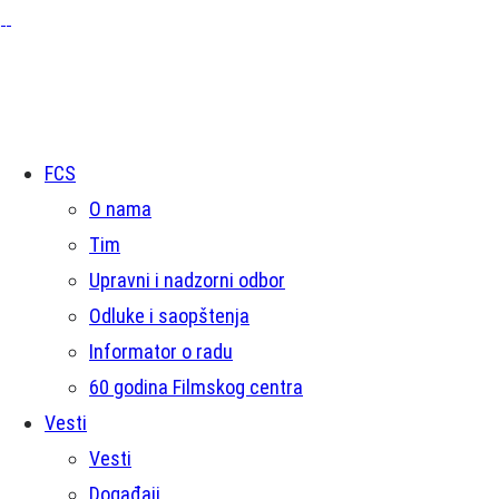
FCS
O nama
Tim
Upravni i nadzorni odbor
Odluke i saopštenja
Informator o radu
60 godina Filmskog centra
Vesti
Vesti
Događaji