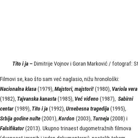
Tito i ja
–
Dimitrije Vojnov i Goran Marković / fotograf: 
Filmovi se, kao što sam već naglasio, nižu hronološki:
Nacionalna klasa
(1979),
Majstori, majstori!
(1980),
Variola vera
(1982),
Tajvanska kanasta
(1985),
Već viđeno
(1987),
Sabirni
centar
(1989),
Tito i ja
(1992),
Urnebesna tragedija
(1995),
Srbija godine nulte
(2001),
Kordon
(2003),
Turneja
(2008) i
Falsifikator
(2013). Ukupno trinaest dugometražnih filmova