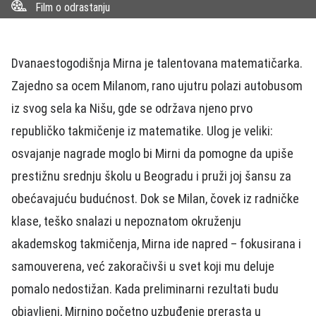
Film o odrastanju
Dvanaestogodišnja Mirna je talentovana matematičarka.
Zajedno sa ocem Milanom, rano ujutru polazi autobusom
iz svog sela ka Nišu, gde se održava njeno prvo
republičko takmičenje iz matematike. Ulog je veliki:
osvajanje nagrade moglo bi Mirni da pomogne da upiše
prestižnu srednju školu u Beogradu i pruži joj šansu za
obećavajuću budućnost. Dok se Milan, čovek iz radničke
klase, teško snalazi u nepoznatom okruženju
akademskog takmičenja, Mirna ide napred – fokusirana i
samouverena, već zakoračivši u svet koji mu deluje
pomalo nedostižan. Kada preliminarni rezultati budu
objavljeni, Mirnino početno uzbuđenje prerasta u