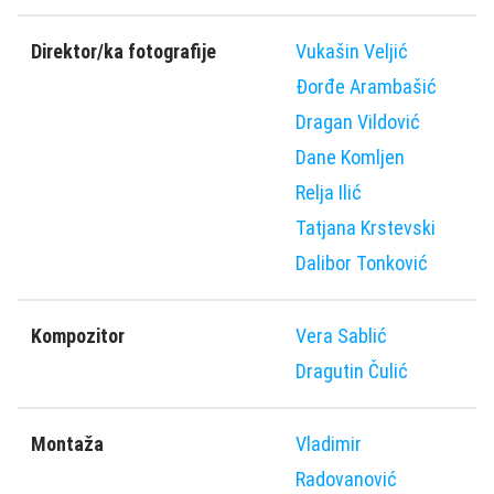
Direktor/ka fotografije
Vukašin Veljić
Ðorđe Arambašić
Dragan Vildović
Dane Komljen
Relja Ilić
Tatjana Krstevski
Dalibor Tonković
Kompozitor
Vera Sablić
Dragutin Čulić
Montaža
Vladimir
Radovanović