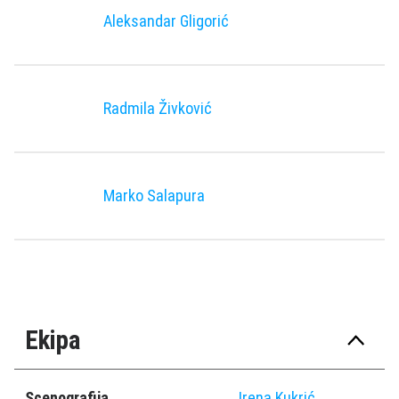
Aleksandar Gligorić
Radmila Živković
Marko Salapura
Ekipa
Scenografija
Irena Kukrić