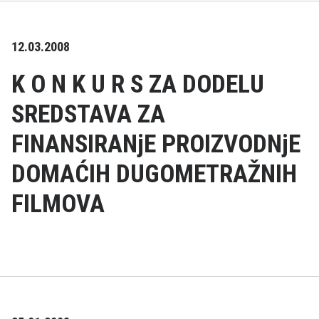
12.03.2008
K O N K U R S ZA DODELU
SREDSTAVA ZA
FINANSIRANjE PROIZVODNjE
DOMAĆIH DUGOMETRAŽNIH
FILMOVA