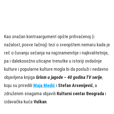
Kao snažan kontraargument opšte prihvaćenoj (i
nažalost, posve tačnoj) tezi o sveopštem nemaru kada je
reč o čuvanju sećanja na najznamenitije i najkvalitetnije,
pa i dalekosežno uticajne trenutke u istoriji ovdašnje
kulture i popularne kulture mogla bi da posluži i nedavno
objavljena knjiga
Grlom u jagode – 40 godina TV serije
,
koju su priredili
Maja Medić
i
Stefan Arsenijević
, a
združenim snagama objavili
Kulturni centar Beograda
i
izdavačka kuća
Vulkan
.