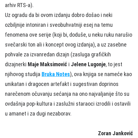
arhiv RTS-a).
Uz ogradu da bi ovom izdanju dobro došao i neki
ozbiljnije intoniran i sveobuhvatniji esej na temu
fenomena ove serije (koji bi, doduše, u neku ruku narušio
svečarski ton ali i koncept ovog izdanja), a uz zasebne
pohvale za izvanredan dizajn (zasluga grafičkih
dizajnerki
Maje Maksimović
i
Jelene Lugonje
, to jest
njihovog studija
Bruka Notes
), ova knjiga se nameće kao
unikatan i dragocen artefakt i sugestivan doprinos
narečenom očuvanju sećanja na ono najvaljanije što su
ovdašnja pop-kultura i zaslužni staraoci izrodili i ostavili
u amanet i za dugi nezaborav.
Zoran Janković