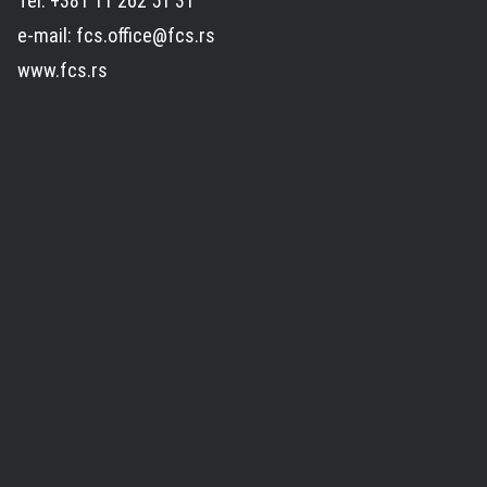
Tel: +381 11 262 51 31
e-mail: fcs.office@fcs.rs
www.fcs.rs