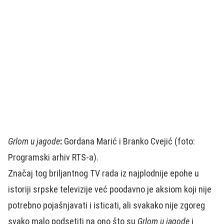
Grlom u jagode
:
Gordana Marić i Branko Cvejić (foto:
Programski arhiv RTS-a).
Značaj tog briljantnog TV rada iz najplodnije epohe u
istoriji srpske televizije već poodavno je aksiom koji nije
potrebno pojašnjavati i isticati, ali svakako nije zgoreg
svako malo podsetiti na ono što su
Grlom u jagode
i