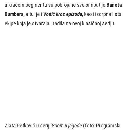
u kraćem segmentu su pobrojane sve simpatije
Baneta
Bumbara
, a tu je i
Vodič kroz epizode
, kao i iscrpna lista
ekipe koja je stvarala i radila na ovoj klasičnoj seriju.
Zlata Petković u seriji
Grlom u jagode
(foto: Programski