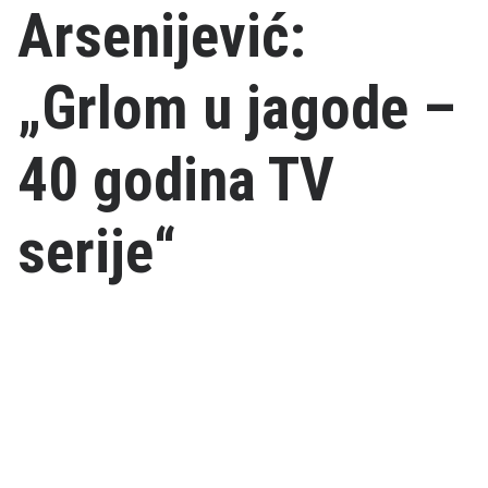
Arsenijević:
„Grlom u jagode –
40 godina TV
serije“