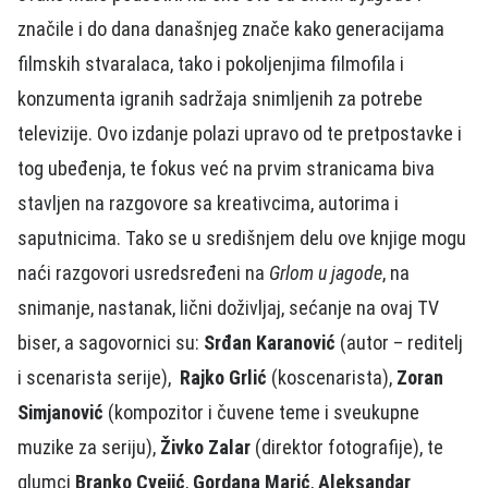
značile i do dana današnjeg znače kako generacijama
filmskih stvaralaca, tako i pokoljenjima filmofila i
konzumenta igranih sadržaja snimljenih za potrebe
televizije. Ovo izdanje polazi upravo od te pretpostavke i
tog ubeđenja, te fokus već na prvim stranicama biva
stavljen na razgovore sa kreativcima, autorima i
saputnicima. Tako se u središnjem delu ove knjige mogu
naći razgovori usredsređeni na
Grlom u jagode
, na
snimanje, nastanak, lični doživljaj, sećanje na ovaj TV
biser, a sagovornici su:
Srđan Karanović
(autor – reditelj
i scenarista serije),
Rajko Grlić
(koscenarista),
Zoran
Simjanović
(kompozitor i čuvene teme i sveukupne
muzike za seriju),
Živko Zalar
(direktor fotografije), te
glumci
Branko Cvejić
,
Gordana Marić
,
Aleksandar