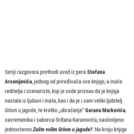
Seriji razgovora prethodi uvod iz pera
Stefana
Arsenijevića
, jednog od priređivača ove knjige, a inače
reditelja i scenariste, koji je ovde priznao da je knjiga
nastala iz ljubavi i inata, kao i da je i sam veliki ljubitelj
Grlom u jagode
, te kratko „obraćanje“
Gorana Markovića
,
savremenika i saborca Srđana Karanovića, naslovljeno
jednostavno
Zašto volim Grlom u jagode?
. Na kraju knjige