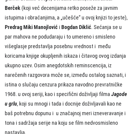
Berček
(koji već decenijama retko poseže za javnim
istupima i obraćanjima, a „učešće“ u ovoj knjizi to jeste),
Predrag Miki Manojlović
i
Bogdan Diklić
. Sećanja se u
par mahova ne podudaraju i to umereno i smisleno
višeglasje predstavlja posebnu vrednost i među
koricama knjige okupljenih iskaza i čitavog ovog izdanja
ukupno uzev. Osim anegdotskih reminscencija, iz
narečenih razgovora može se, između ostalog saznati, i
istina o slučaju cenzura prikaza navodno prevratničke
1968. u ovoj seriji, kao i specifični doživljaji filma
Jagode
u grlu
, koji su mnogi i tada i docnije doživljavali kao ne
baš potrebnu dopunu i u značajnoj meri izneveravanje i
tona i sadržaja serije na koju se film nedvosmisleno
nastavlja.