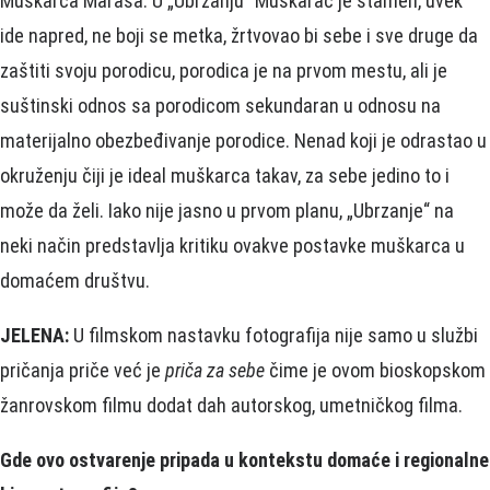
Muškarca Maraša. U „Ubrzanju“ Muškarac je stamen, uvek
ide napred, ne boji se metka, žrtvovao bi sebe i sve druge da
zaštiti svoju porodicu, porodica je na prvom mestu, ali je
suštinski odnos sa porodicom sekundaran u odnosu na
materijalno obezbeđivanje porodice. Nenad koji je odrastao u
okruženju čiji je ideal muškarca takav, za sebe jedino to i
može da želi. Iako nije jasno u prvom planu, „Ubrzanje“ na
neki način predstavlja kritiku ovakve postavke muškarca u
domaćem društvu.
JELENA:
U filmskom nastavku fotografija nije samo u službi
pričanja priče već je
priča za sebe
čime je ovom bioskopskom
žanrovskom filmu dodat dah autorskog, umetničkog filma.
Gde ovo ostvarenje pripada u kontekstu domaće i regionalne