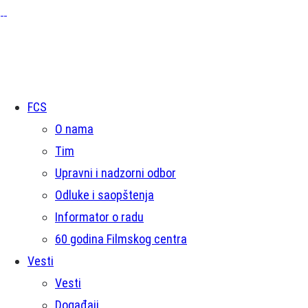
FCS
O nama
Tim
Upravni i nadzorni odbor
Odluke i saopštenja
Informator o radu
60 godina Filmskog centra
Vesti
Vesti
Događaji