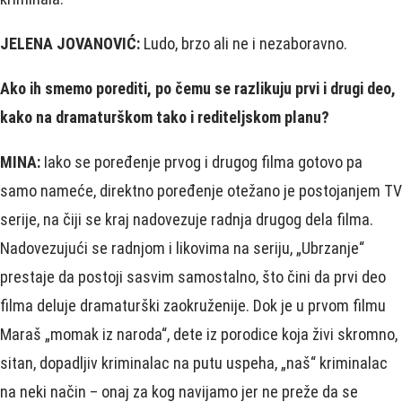
JELENA JOVANOVIĆ:
Ludo, brzo ali ne i nezaboravno.
Ako ih smemo porediti, po čemu se razlikuju prvi i drugi deo,
kako na dramaturškom tako i rediteljskom planu?
MINA:
Iako se poređenje prvog i drugog filma gotovo pa
samo nameće, direktno poređenje otežano je postojanjem TV
serije, na čiji se kraj nadovezuje radnja drugog dela filma.
Nadovezujući se radnjom i likovima na seriju, „Ubrzanje“
prestaje da postoji sasvim samostalno, što čini da prvi deo
filma deluje dramaturški zaokruženije. Dok je u prvom filmu
Maraš „momak iz naroda“, dete iz porodice koja živi skromno,
sitan, dopadljiv kriminalac na putu uspeha, „naš“ kriminalac
na neki način – onaj za kog navijamo jer ne preže da se