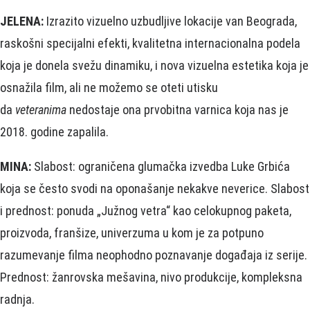
JELENA:
Izrazito vizuelno uzbudljive lokacije van Beograda,
raskošni specijalni efekti, kvalitetna internacionalna podela
koja je donela svežu dinamiku, i nova vizuelna estetika koja je
osnažila film, ali ne možemo se oteti utisku
da
veteranima
nedostaje ona prvobitna varnica koja nas je
2018. godine zapalila.
MINA:
Slabost: ograničena glumačka izvedba Luke Grbića
koja se često svodi na oponašanje nekakve neverice. Slabost
i prednost: ponuda „Južnog vetra“ kao celokupnog paketa,
proizvoda, franšize, univerzuma u kom je za potpuno
razumevanje filma neophodno poznavanje događaja iz serije.
Prednost: žanrovska mešavina, nivo produkcije, kompleksna
radnja.