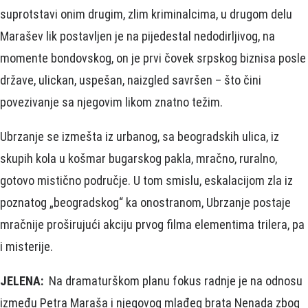
suprotstavi onim drugim, zlim kriminalcima, u drugom delu
Marašev lik postavljen je na pijedestal nedodirljivog, na
momente bondovskog, on je prvi čovek srpskog biznisa posle
države, ulickan, uspešan, naizgled savršen – što čini
povezivanje sa njegovim likom znatno težim.
Ubrzanje se izmešta iz urbanog, sa beogradskih ulica, iz
skupih kola u košmar bugarskog pakla, mračno, ruralno,
gotovo mistično područje. U tom smislu, eskalacijom zla iz
poznatog „beogradskog“ ka onostranom, Ubrzanje postaje
mračnije proširujući akciju prvog filma elementima trilera, pa
i misterije.
JELENA:
Na dramaturškom planu fokus radnje je na odnosu
između Petra Maraša i njegovog mlađeg brata Nenada zbog