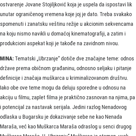
ostvarenje Jovane Stojiljković koja je uspela da ispostavi lik
unutar ograničenog vremena koje joj je dato. Treba svakako
spomenuti i zanatsku veštinu režije u akcionim sekvencama
na koju nismo navikli u domaćoj kinematografiji, a zatim i
produkcioni aspekat koji je takođe na zavidnom nivou.
MINA:
Tematski „Ubrzanje“ dotiče dve značajne teme: odnos
države prema običnom građaninu, odnosno seljaku i pitanje
definicije i značaja muškarca u kriminalizovanom društvu.
Iako obe ove teme mogu da deluju sporedne u odnosu na
akciju u filmu, zaplet filma je praktično zasnovan na njima, pa
i potencijal za nastavak serijala. Jedini razlog Nenadovog
odlaska u Bugarsku je dokazivanje sebe ne kao Nenada
Maraša, već kao Muškarca Maraša odraslog u senci drugog