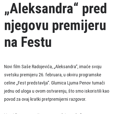
„Aleksandra“ pred
njegovu premijeru
na Festu
Novi film Saše Radojevića, „Aleksandra“, imaće svoju
svetsku premijeru 26. februara, u okviru programske
celine „Fest predstavlja“. Glumica Ljuma Penov tumači
jednu od uloga u ovom ostvarenju, što smo iskoristili kao
povod za ovaj kratki pretpremijerni razgovor.