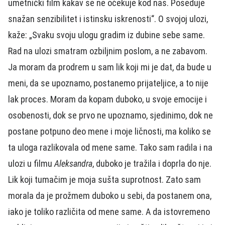
umetnički film kakav se ne očekuje kod nas. Poseduje
snažan senzibilitet i istinsku iskrenosti“. O svojoj ulozi,
kaže: „Svaku svoju ulogu gradim iz dubine sebe same.
Rad na ulozi smatram ozbiljnim poslom, a ne zabavom.
Ja moram da prodrem u sam lik koji mi je dat, da bude u
meni, da se upoznamo, postanemo prijateljice, a to nije
lak proces. Moram da kopam duboko, u svoje emocije i
osobenosti, dok se prvo ne upoznamo, sjedinimo, dok ne
postane potpuno deo mene i moje ličnosti, ma koliko se
ta uloga razlikovala od mene same. Tako sam radila i na
ulozi u filmu
Aleksandra
, duboko je tražila i doprla do nje.
Lik koji tumačim je moja sušta suprotnost. Zato sam
morala da je prožmem duboko u sebi, da postanem ona,
iako je toliko različita od mene same. A da istovremeno