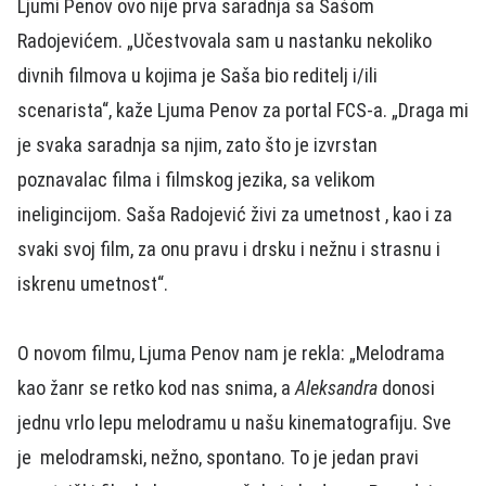
Ljumi Penov ovo nije prva saradnja sa Sašom
Radojevićem. „Učestvovala sam u nastanku nekoliko
divnih filmova u kojima je Saša bio reditelj i/ili
scenarista“, kaže Ljuma Penov za portal FCS-a. „Draga mi
je svaka saradnja sa njim, zato što je izvrstan
poznavalac filma i filmskog jezika, sa velikom
ineligincijom. Saša Radojević živi za umetnost , kao i za
svaki svoj film, za onu pravu i drsku i nežnu i strasnu i
iskrenu umetnost“.
O novom filmu, Ljuma Penov nam je rekla: „Melodrama
kao žanr se retko kod nas snima, a
Aleksandra
donosi
jednu vrlo lepu melodramu u našu kinematografiju. Sve
je melodramski, nežno, spontano. To je jedan pravi