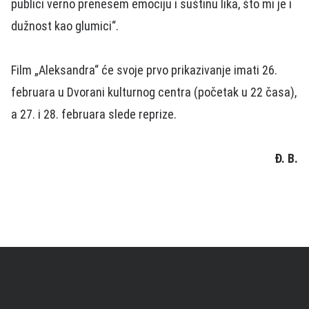
publici verno prenesem emociju i suštinu lika, što mi je i
dužnost kao glumici“.
Film „Aleksandra“ će svoje prvo prikazivanje imati 26.
februara u Dvorani kulturnog centra (početak u 22 časa),
a 27. i 28. februara slede reprize.
Đ. B.