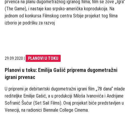
prvenca na planu dugometražnog igranog filma; film se zove „Igra“
(The Game), i nastaje kao srpsko-američka koprodukcija. Na
jednom od konkursa Filmskog centra Srbije projekat tog filma
izborio je podršku za razvoj
29.09.2020
|
PLANOVI U TOKU
Planovi u toku: Emilija Gašić priprema dugometražni
igrani prvenac
U pripremi je debitantski dugometražni igrani film „78 dana“ mlade
rediteljke Emilije Gašić, a u produkciji Miloša Ivanovića i Andrijane
Sofranić Šućur (Set Sail Films). Ovaj projekat biće predstavljen u
Veneciji, na radionici Biennale College Cinema.