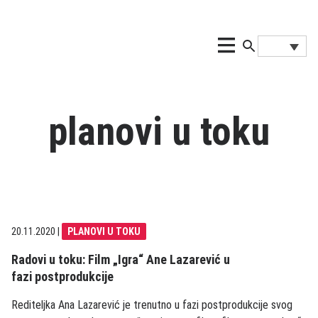
planovi u toku
20.11.2020
|
PLANOVI U TOKU
Radovi u toku: Film „Igra“ Ane Lazarević u
fazi postprodukcije
Rediteljka Ana Lazarević je trenutno u fazi postprodukcije svog