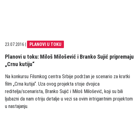
23.07.2016
|
PLANOVI U TOKU
Planovi u toku: Miloš Milošević i Branko Sujić pripremaju
„Crnu kutiju“
Na konkursu Filsmkog centra Srbije podržan je scenario za kratki
film „Crna kutija“. Uza ovog projekta stoje dvojica
reditelja/scenarista, Branko Sujić i Miloš Milošević, koji su bili
ljubazni da nam otriju detalje u vezi sa ovim intrigantnim projektom
u nastajanju.