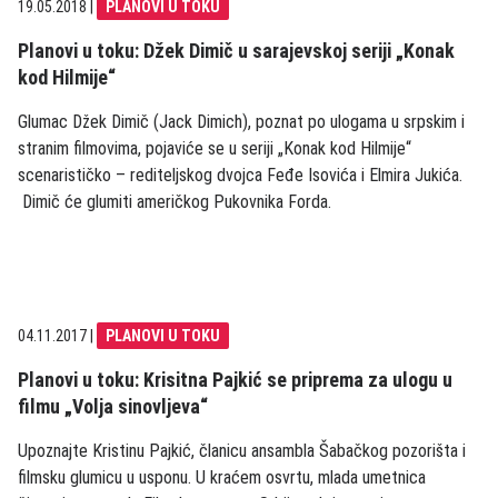
19.05.2018
|
PLANOVI U TOKU
Planovi u toku: Džek Dimič u sarajevskoj seriji „Konak
kod Hilmije“
Glumac Džek Dimič (Jack Dimich), poznat po ulogama u srpskim i
stranim filmovima, pojaviće se u seriji „Konak kod Hilmije“
scenarističko – rediteljskog dvojca Feđe Isovića i Elmira Jukića.
Dimič će glumiti američkog Pukovnika Forda.
04.11.2017
|
PLANOVI U TOKU
Planovi u toku: Krisitna Pajkić se priprema za ulogu u
filmu „Volja sinovljeva“
Upoznajte Kristinu Pajkić, članicu ansambla Šabačkog pozorišta i
filmsku glumicu u usponu. U kraćem osvrtu, mlada umetnica