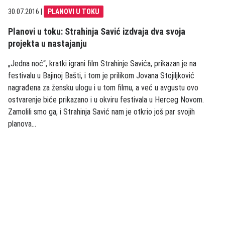
30.07.2016
|
PLANOVI U TOKU
Planovi u toku: Strahinja Savić izdvaja dva svoja
projekta u nastajanju
„Jedna noć“, kratki igrani film Strahinje Savića, prikazan je na
festivalu u Bajinoj Bašti, i tom je prilikom Jovana Stojiljković
nagrađena za žensku ulogu i u tom filmu, a već u avgustu ovo
ostvarenje biće prikazano i u okviru festivala u Herceg Novom.
Zamolili smo ga, i Strahinja Savić nam je otkrio još par svojih
planova…