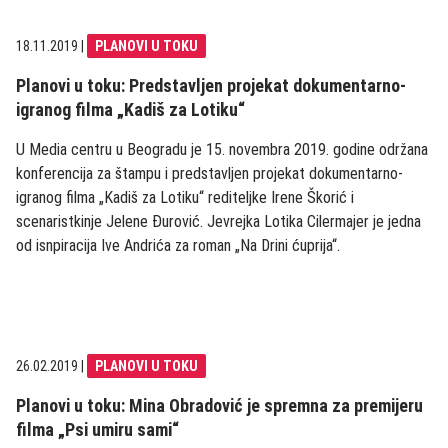
18.11.2019
|
PLANOVI U TOKU
Planovi u toku: Predstavljen projekat dokumentarno-
igranog filma „Kadiš za Lotiku“
U Media centru u Beogradu je 15. novembra 2019. godine održana
konferencija za štampu i predstavljen projekat dokumentarno-
igranog filma „Kadiš za Lotiku“ rediteljke Irene Škorić i
scenaristkinje Jelene Đurović. Jevrejka Lotika Cilermajer je jedna
od isnpiracija Ive Andrića za roman „Na Drini ćuprija“.
26.02.2019
|
PLANOVI U TOKU
Planovi u toku: Mina Obradović je spremna za premijeru
filma „Psi umiru sami“