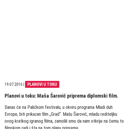
19.07.2016
|
PLANOVI U TOKU
Planovi u toku: Maša Šarović priprema diplomski film.
Danas će na Palićkom festivalu, u okviru programa Mladi duh
Evrope, biti prikazan film „Grad“. Mašu Šarović, mladu rediteljku
ovog kratkog igranog filma, zamolili smo da nam otkrije na čemu to
filmskom radi i šta na tom planu priprema.