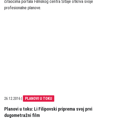
čitaocima portala Filmskog centra Srbije otkriva svoje
profesionalne planove.
26.12.2016
|
PLANOVI U TOKU
Planovi u toku: Li Filipovski priprema svoj prvi
dugometražni film