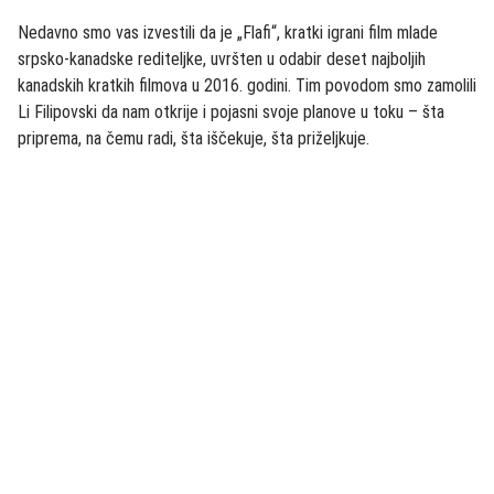
Nedavno smo vas izvestili da je „Flafi“, kratki igrani film mlade
srpsko-kanadske rediteljke, uvršten u odabir deset najboljih
kanadskih kratkih filmova u 2016. godini. Tim povodom smo zamolili
Li Filipovski da nam otkrije i pojasni svoje planove u toku – šta
priprema, na čemu radi, šta iščekuje, šta priželjkuje.