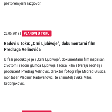
pretpremijerni razgovor.
22.05.2018
|
PLANOVI U TOKU
Radovi u toku: „Crni Ljubivoje“, dokumentarni film
Predraga Velinovića
U fazi produkcije je i „Crni Ljubivoje“, dokumentarni film inspirisan
životom i radom glumca Ljubivoja Tadića. Film stvaraju reditelj i
producent Predrag Velinović, direktor fotografije Milorad Glušica,
montažer Vladimir Radovanović, te snimatelj zvuka Miloš
Drobnjaković.