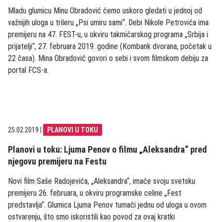
Mladu glumicu Minu Obradović ćemo uskoro gledati u jednoj od
važnijih uloga u trileru „Psi umiru sami“. Debi Nikole Petrovića ima
premijeru na 47. FEST-u, u okviru takmičarskog programa „Srbija i
prijatelji“, 27. februara 2019. godine (Kombank dvorana, početak u
22 časa). Mina Obradović govori o sebi i svom filmskom debiju za
portal FCS-a.
25.02.2019
|
PLANOVI U TOKU
Planovi u toku: Ljuma Penov o filmu „Aleksandra“ pred
njegovu premijeru na Festu
Novi film Saše Radojevića, „Aleksandra“, imaće svoju svetsku
premijeru 26. februara, u okviru programske celine „Fest
predstavlja“. Glumica Ljuma Penov tumači jednu od uloga u ovom
ostvarenju, što smo iskoristili kao povod za ovaj kratki