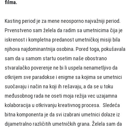
filma.
Kasting period je za mene neosporno najvažniji period.
Prvenstveno sam želela da radim sa umetnicima čija je
iskrenost i kompletna predanost umetničkoj misiji bila
njihova najdominantnija osobina. Pored toga, pokušavala
sam da u samom startu osetim naše obostrano
stvaralačko poverenje ne bi li uspela nenametljivo da
otkrijem sve paradokse i enigme sa kojima se umetnici
suočavaju i način na koji ih rešavaju, a da se u toku
međusobnog rada ne oseti moja režija vec uzajamna
kolaboracija u otkrivanju kreativnog procesa. Sledeća
bitna komponenta je da svi izabrani umetnici dolaze iz
dijametralno različitih umetničkih grana. Želela sam da