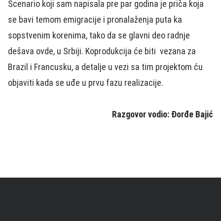
Scenario koji sam napisala pre par godina je priča koja
se bavi temom emigracije i pronalaženja puta ka
sopstvenim korenima, tako da se glavni deo radnje
dešava ovde, u Srbiji. Koprodukcija će biti vezana za
Brazil i Francusku, a detalje u vezi sa tim projektom ću
objaviti kada se uđe u prvu fazu realizacije.
Razgovor vodio: Đorđe Bajić