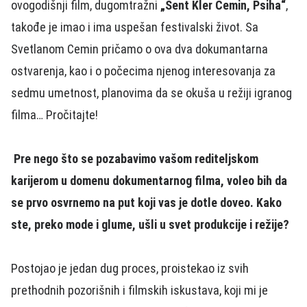
ovogodišnji film, dugomtražni
„Sent Kler Cemin, Psiha“
,
takođe je imao i ima uspešan festivalski život. Sa
Svetlanom Cemin pričamo o ova dva dokumantarna
ostvarenja, kao i o počecima njenog interesovanja za
sedmu umetnost, planovima da se okuša u režiji igranog
filma… Pročitajte!
Pre nego što se pozabavimo vašom rediteljskom
karijerom u domenu dokumentarnog filma, voleo bih da
se prvo osvrnemo na put koji vas je dotle doveo. Kako
ste, preko mode i glume, ušli u svet produkcije i režije?
Postojao je jedan dug proces, proistekao iz svih
prethodnih pozorišnih i filmskih iskustava, koji mi je