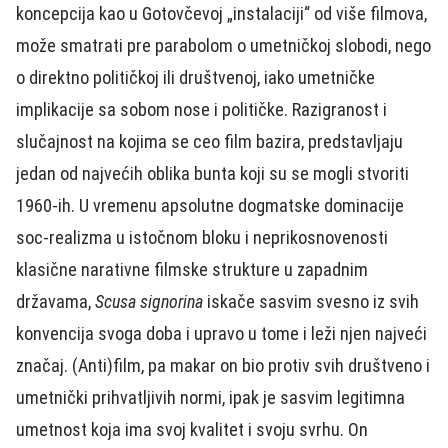
koncepcija kao u Gotovčevoj „instalaciji“ od više filmova,
može smatrati pre parabolom o umetničkoj slobodi, nego
o direktno političkoj ili društvenoj, iako umetničke
implikacije sa sobom nose i političke. Razigranost i
slučajnost na kojima se ceo film bazira, predstavljaju
jedan od najvećih oblika bunta koji su se mogli stvoriti
1960-ih. U vremenu apsolutne dogmatske dominacije
soc-realizma u istočnom bloku i neprikosnovenosti
klasične narativne filmske strukture u zapadnim
državama,
Scusa signorina
iskače sasvim svesno iz svih
konvencija svoga doba i upravo u tome i leži njen najveći
značaj. (Anti)film, pa makar on bio protiv svih društveno i
umetnički prihvatljivih normi, ipak je sasvim legitimna
umetnost koja ima svoj kvalitet i svoju svrhu. On