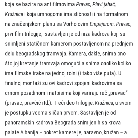
koja se bazira na antifilmovima
Pravac, Plavi jahač,
Kružnica
i koja umnogome ima sličnosti i na formalnom i
na značenjskom planu sa Vorholovim
Empajerom
.
Pravac
,
prvi film trilogije, sastavljen je od niza kadrova koji su
snimljeni statičnom kamerom postavljenom na prednjem
delu beogradskog tramvaja. Kamera, dakle, snima ono
što joj kretanje tramvaja omogući a snima onoliko koliko
ima filmske trake na jednoj rolni (i tako više puta). U
finalnoj montaži su ovi kadrovi spojeni kadrovima sa
crnom pozadinom i natpisima koji variraju reč „pravac“
(pravac, pravčić itd.). Treći deo trilogije,
Kružnica
, u svom
je postupku veoma sličan prvom. Sastavljen je od
panoramskih kadrova Beograda snimljenih sa krova
palate Albanija – pokret kamere je, naravno, kružan – a