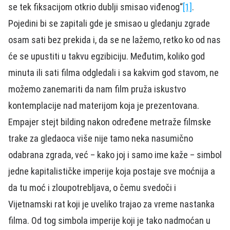
se tek fiksacijom otkrio dublji smisao viđenog“
[1]
.
Pojedini bi se zapitali gde je smisao u gledanju zgrade
osam sati bez prekida i, da se ne lažemo, retko ko od nas
će se upustiti u takvu egzibiciju. Međutim, koliko god
minuta ili sati filma odgledali i sa kakvim god stavom, ne
možemo zanemariti da nam film pruža iskustvo
kontemplacije nad materijom koja je prezentovana.
Empajer stejt bilding nakon određene metraže filmske
trake za gledaoca više nije tamo neka nasumično
odabrana zgrada, već – kako joj i samo ime kaže – simbol
jedne kapitalističke imperije koja postaje sve moćnija a
da tu moć i zloupotrebljava, o čemu svedoči i
Vijetnamski rat koji je uveliko trajao za vreme nastanka
filma. Od tog simbola imperije koji je tako nadmoćan u