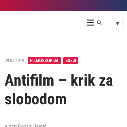
09.07.2019 |
FILMOSKOPIJA
ESEJI
Antifilm – krik za
slobodom
Autor: Borisav Matić