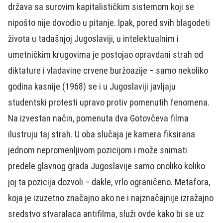
država sa surovim kapitalističkim sistemom koji se
nipošto nije dovodio u pitanje. Ipak, pored svih blagodeti
života u tadašnjoj Jugoslaviji, u intelektualnim i
umetničkim krugovima je postojao opravdani strah od
diktature i vladavine crvene buržoazije – samo nekoliko
godina kasnije (1968) se i u Jugoslaviji javljaju
studentski protesti upravo protiv pomenutih fenomena.
Na izvestan način, pomenuta dva Gotovčeva filma
ilustruju taj strah. U oba slučaja je kamera fiksirana
jednom nepromenljivom pozicijom i može snimati
predele glavnog grada Jugoslavije samo onoliko koliko
joj ta pozicija dozvoli – dakle, vrlo ograničeno. Metafora,
koja je izuzetno značajno ako ne i najznačajnije izražajno
sredstvo stvaralaca antifilma, služi ovde kako bi se uz