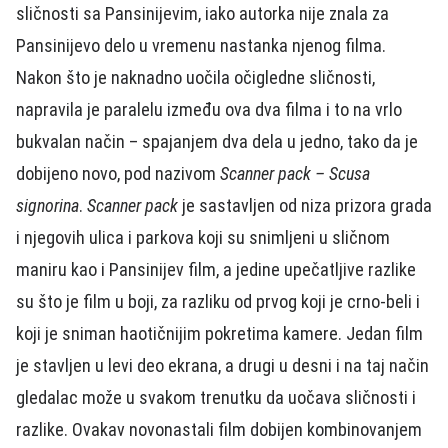
sličnosti sa Pansinijevim, iako autorka nije znala za
Pansinijevo delo u vremenu nastanka njenog filma.
Nakon što je naknadno uočila očigledne sličnosti,
napravila je paralelu između ova dva filma i to na vrlo
bukvalan način – spajanjem dva dela u jedno, tako da je
dobijeno novo, pod nazivom
Scanner pack – Scusa
signorina
.
Scanner pack
je sastavljen od niza prizora grada
i njegovih ulica i parkova koji su snimljeni u sličnom
maniru kao i Pansinijev film, a jedine upečatljive razlike
su što je film u boji, za razliku od prvog koji je crno-beli i
koji je sniman haotičnijim pokretima kamere. Jedan film
je stavljen u levi deo ekrana, a drugi u desni i na taj način
gledalac može u svakom trenutku da uočava sličnosti i
razlike. Ovakav novonastali film dobijen kombinovanjem