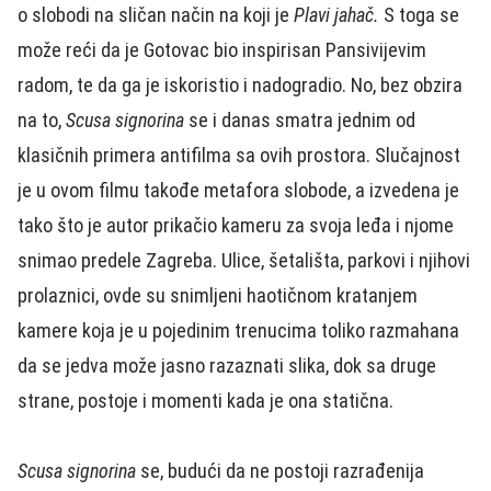
o slobodi na sličan način na koji je
Plavi jahač.
S toga se
može reći da je Gotovac bio inspirisan Pansivijevim
radom, te da ga je iskoristio i nadogradio. No, bez obzira
na to,
Scusa signorina
se i danas smatra jednim od
klasičnih primera antifilma sa ovih prostora. Slučajnost
je u ovom filmu takođe metafora slobode, a izvedena je
tako što je autor prikačio kameru za svoja leđa i njome
snimao predele Zagreba. Ulice, šetališta, parkovi i njihovi
prolaznici, ovde su snimljeni haotičnom kratanjem
kamere koja je u pojedinim trenucima toliko razmahana
da se jedva može jasno razaznati slika, dok sa druge
strane, postoje i momenti kada je ona statična.
Scusa signorina
se, budući da ne postoji razrađenija