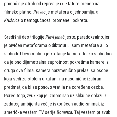
pomoć nje strah od represije i diktature preneo na
filmsko platno.
Pravac
je metafora o jednoumlju, a
Kružnica
o nemogućnosti promene i pokreta.
Središnji deo trilogije
Plavi jahač
jeste, paradoksalno, jer
je oivičen metaforama o diktaturi, i sam metafora ali o
slobodi. U ovom filmu je kretanje kamere toliko slobodno
da je ono dijametralna suprotnost pokretima kamere iz
druga dva filma. Kamera naizmenično prelazi sa osobe
koja sedi za stolom u kafani, na nasumično izabran
predmet, da bi se ponovo vratila na određene osobe.
Pored toga, zvuk koji je izmontiran uz sliku ne dolazi iz
zadatog ambijenta već je iskorišćen audio-snimak iz
američke vestern TV serije
Bonanca
. Taj vestern prizvuk