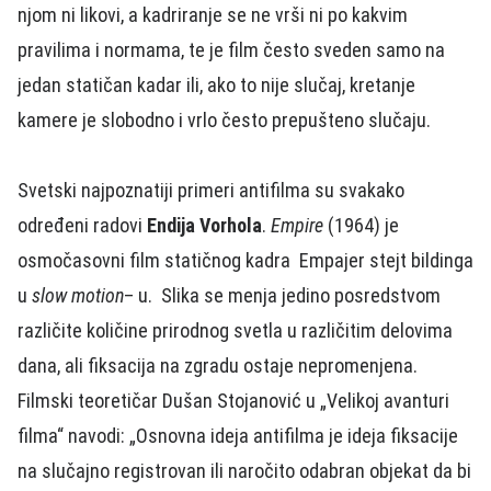
njom ni likovi, a kadriranje se ne vrši ni po kakvim
pravilima i normama, te je film često sveden samo na
jedan statičan kadar ili, ako to nije slučaj, kretanje
kamere je slobodno i vrlo često prepušteno slučaju.
Svetski najpoznatiji primeri antifilma su svakako
određeni radovi
Endija Vorhola
.
Empire
(1964) je
osmočasovni film statičnog kadra Empajer stejt bildinga
u
slow motion
– u. Slika se menja jedino posredstvom
različite količine prirodnog svetla u različitim delovima
dana, ali fiksacija na zgradu ostaje nepromenjena.
Filmski teoretičar Dušan Stojanović u „Velikoj avanturi
filma“ navodi: „Osnovna ideja antifilma je ideja fiksacije
na slučajno registrovan ili naročito odabran objekat da bi