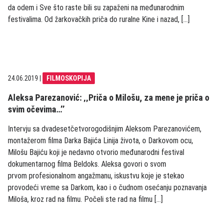
da odem i Sve što raste bili su zapaženi na međunarodnim
festivalima. Od žarkovačkih priča do ruralne Kine i nazad, […]
24.06.2019
|
FILMOSKOPIJA
Aleksa Parezanović: ‚‚Priča o Milošu, za mene je priča o
svim očevima…’’
Intervju sa dvadesetčetvorogodišnjim Aleksom Parezanovićem,
montažerom filma Darka Bajića Linija života, o Darkovom ocu,
Milošu Bajiću koji je nedavno otvorio međunarodni festival
dokumentarnog filma Beldoks. Aleksa govori o svom
prvom profesionalnom angažmanu, iskustvu koje je stekao
provodeći vreme sa Darkom, kao i o čudnom osećanju poznavanja
Miloša, kroz rad na filmu. Počeli ste rad na filmu […]