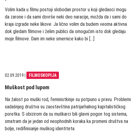
Volim kada u filmu postoji slobodan prostor u koji gledaoci mogu
da zarone i da sami dovrše neki deo naracije, možda da i sami do
kraja izgrade neke likove. Ja lično volim da budem veoma aktivna
dok gledam filmove i želim publici da omogućim isto dok gledaju
moje filmove. Dam im neke smernice kako bi […]
02.09.2019
|
FILMOSKOPIJA
Muškost pod lupom
Na žalost po muški rod, feministkinje su potpuno u pravu. Problemi
sadašnjeg društva su zaostavština patrijarhalnog kapitalističkog
poretka. S obizirom da su muškarci bili glavni pogon tog sistema,
smatram da je jedan od neophodnih koraka ka promeni društva na
bolje, redifinisanje muškog identiteta.