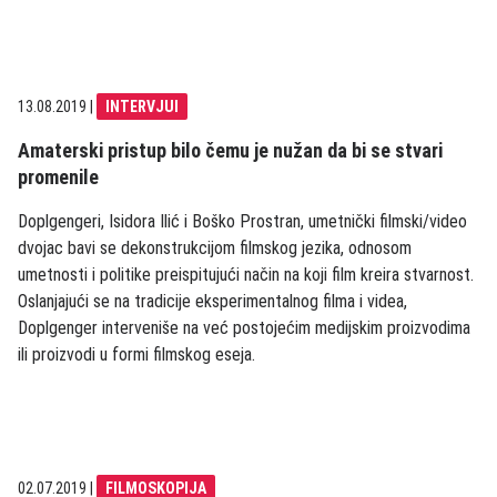
13.08.2019
|
INTERVJUI
Amaterski pristup bilo čemu je nužan da bi se stvari
promenile
Doplgengeri, Isidora Ilić i Boško Prostran, umetnički filmski/video
dvojac bavi se dekonstrukcijom filmskog jezika, odnosom
umetnosti i politike preispitujući način na koji film kreira stvarnost.
Oslanjajući se na tradicije eksperimentalnog filma i videa,
Doplgenger interveniše na već postojećim medijskim proizvodima
ili proizvodi u formi filmskog eseja.
02.07.2019
|
FILMOSKOPIJA