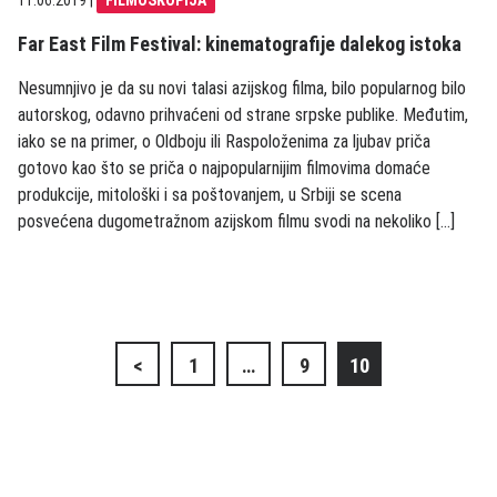
11.06.2019
|
FILMOSKOPIJA
Far East Film Festival: kinematografije dalekog istoka
Nesumnjivo je da su novi talasi azijskog filma, bilo popularnog bilo
autorskog, odavno prihvaćeni od strane srpske publike. Međutim,
iako se na primer, o Oldboju ili Raspoloženima za ljubav priča
gotovo kao što se priča o najpopularnijim filmovima domaće
produkcije, mitološki i sa poštovanjem, u Srbiji se scena
posvećena dugometražnom azijskom filmu svodi na nekoliko […]
Кретање
<
1
…
9
10
чланака