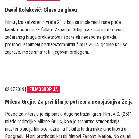
David Kolaković: Glava za glavu
Filmu „Iza zatvorenih vrata 2“ u koji su implementirane priče
karakteristične za folklor Zapadne Srbije sa ključnim motivom
začaranog kruga prokletstva i spore ali neosporne pravde,
prethodi istoimeni petnaestominutni film iz 2014. godine koji se,
zapravo, može smatrati njegovim prologom.
02.07.2019
|
FILMOSKOPIJA
Milena Grujić: Za prvi film je potrebna neobjašnjiva želja
Povod za intervju je diplomski dugometražni igrani film „A.S. (25)”
mlade rediteljke Milene Grujić, koja je trenutno studentkinja
master studija filmske režije na Fakultetu dramske umetnosti u
Beogradu. Njeni prethodni kratki filmovi Fajront, Marlon, Ne daj mi