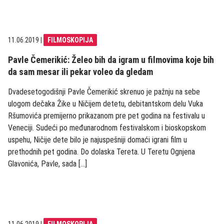
11.06.2019
|
FILMOSKOPIJA
Pavle Čemerikić: Želeo bih da igram u filmovima koje bih
da sam mesar ili pekar voleo da gledam
Dvadesetogodišnji Pavle Čemerikić skrenuo je pažnju na sebe
ulogom dečaka Žike u Ničijem detetu, debitantskom delu Vuka
Ršumovića premijerno prikazanom pre pet godina na festivalu u
Veneciji. Sudeći po međunarodnom festivalskom i bioskopskom
uspehu, Ničije dete bilo je najuspešniji domaći igrani film u
prethodnih pet godina. Do dolaska Tereta. U Teretu Ognjena
Glavonića, Pavle, sada […]