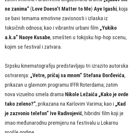
ne zanima“
(
Love Doesn’t Matter to Me
)
Aye Igashi
, koja
se bavi temama emotivne zavisnosti i izlaska iz
toksičnih odnosa; kao i vibrantni urbani film
„Yukiko
a.k.a“ Naoye Kusabe
, smešten u tokijsku hip‑hop scenu,
kojim se festival i zatvara.
Srpsku kinematografiju predstavljaju tri izrazito autorska
ostvarenja:
„Vetre, pričaj sa mnom“ Stefana Đorđevića
,
prikazan u glavnom programu IFFR Roterdama; zatim
nova vizuelno smela drama
Nikole Ležaića „Kako je ovde
tako zeleno?“
, prikazana na Karlovim Varima; kao i
„Kad
je zazvonio telefon“ Ive Radivojević
, hibridni film koji je
imao međunarodnu premijeru na festivalu u Lokarnu
prošle godine.