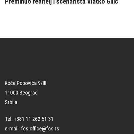
Preminuo reditelj i scenarista Vlatko Gilić
Koče Popovića 9/III
11000 Beograd
Srbija
Tel: +381 11 262 51 31
e-mail: fcs.office@fcs.rs