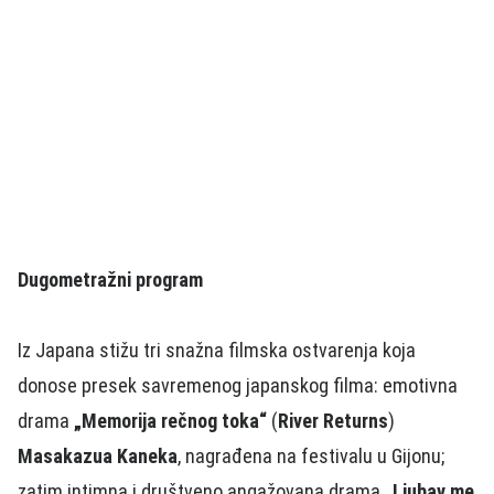
Dugometražni program
Iz Japana stižu tri snažna filmska ostvarenja koja
donose presek savremenog japanskog filma: emotivna
drama
„Memorija rečnog toka“
(
River Returns
)
Masakazua Kaneka
, nagrađena na festivalu u Gijonu;
zatim intimna i društveno angažovana drama
„Ljubav me