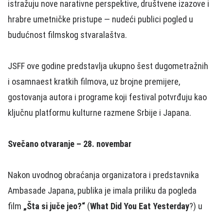
istražuju nove narativne perspektive, društvene izazove i
hrabre umetničke pristupe — nudeći publici pogled u
budućnost filmskog stvaralaštva.
JSFF ove godine predstavlja ukupno šest dugometražnih
i osamnaest kratkih filmova, uz brojne premijere,
gostovanja autora i programe koji festival potvrđuju kao
ključnu platformu kulturne razmene Srbije i Japana.
Svečano otvaranje – 28. novembar
Nakon uvodnog obraćanja organizatora i predstavnika
Ambasade Japana, publika je imala priliku da pogleda
film
„Šta si juče jeo?“
(
What Did You Eat Yesterday
?) u