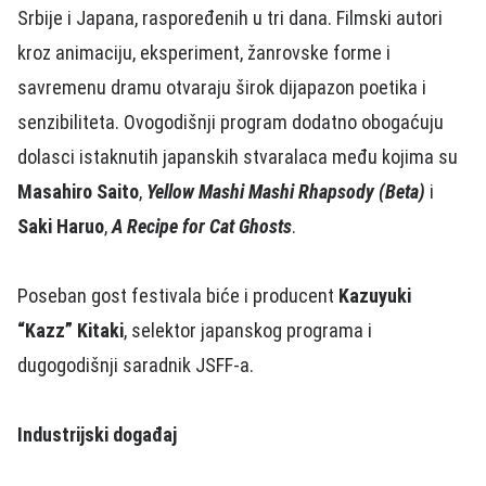
Srbije i Japana, raspoređenih u tri dana. Filmski autori
kroz animaciju, eksperiment, žanrovske forme i
savremenu dramu otvaraju širok dijapazon poetika i
senzibiliteta. Ovogodišnji program dodatno obogaćuju
dolasci istaknutih japanskih stvaralaca među kojima su
Masahiro Saito
,
Yellow Mashi Mashi Rhapsody (Beta)
i
Saki Haruo
,
A Recipe for Cat Ghosts
.
Poseban gost festivala biće i producent
Kazuyuki
“Kazz” Kitaki
, selektor japanskog programa i
dugogodišnji saradnik JSFF‑a.
Industrijski događaj