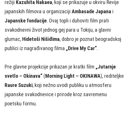
režiji
Kazuhita Nakaea
, koji se prikazuje u okviru Revije
japanskih filmova u organizaciji
Ambasade Japana
i
Japanske fondacije
. Ovaj topli i duhoviti film prati
svakodnevni život jednog gej para u Tokiju, a glavni
glumac,
Hidetoši Nišiđima
, dobro je poznat beogradskoj
publici iz nagrađivanog filma
„Drive My Car“
.
Pre glavne projekcije prikazan je kratki film
„Jutarnje
svetlo – Okinava“
(
Morning Light – OKINAWA
), rediteljke
Raure Suzuki
, koji nežno uvodi publiku u atmosferu
japanske svakodnevice i prirode kroz savremenu
poetsku formu.