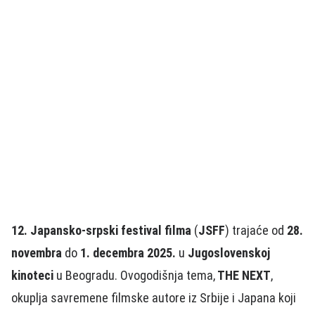
12. Japansko‑srpski festival filma
(
JSFF
) trajaće od
28.
novembra
do
1. decembra 2025.
u
Jugoslovenskoj
kinoteci
u Beogradu. Ovogodišnja tema,
THE NEXT
,
okuplja savremene filmske autore iz Srbije i Japana koji