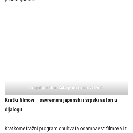
Fotografija iz filma
„Kako je ovde tako zeleno?“
Kratki filmovi – savremeni japanski i srpski autori u
dijalogu
Kratkometražni program obuhvata osamnaest filmova iz