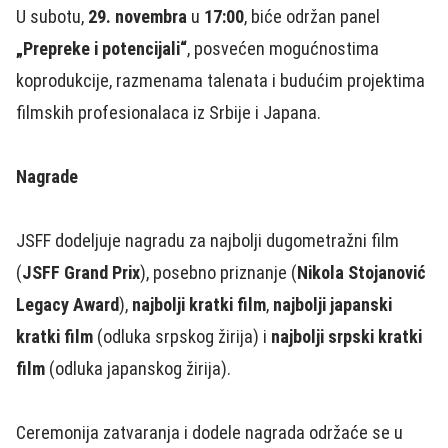
U subotu,
29. novembra
u
17:00
, biće održan panel
„Prepreke i potencijali“
, posvećen mogućnostima
koprodukcije, razmenama talenata i budućim projektima
filmskih profesionalaca iz Srbije i Japana.
Nagrade
JSFF dodeljuje nagradu za najbolji dugometražni film
(
JSFF Grand Prix
), posebno priznanje (
Nikola Stojanović
Legacy Award
),
najbolji kratki film
,
najbolji japanski
kratki film
(odluka srpskog žirija) i
najbolji srpski kratki
film
(odluka japanskog žirija).
Ceremonija zatvaranja i dodele nagrada održaće se u