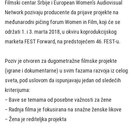
Filmski centar Srbije i European Women’s Audiovisual
Network pozivaju producente da prijave projekte na
međunarodni pičing forum Women in Film, koji će se
održati 1. i 3. marta 2018, u okviru koprodukcijskog
marketa FEST Forward, na predstojećem 46. FEST-u.
Poziv je otvoren za dugometražne filmske projekte
(igrane i dokumentarne) u svim fazama razvoja iz celog
sveta, pod uslovom da ispunjavaju jedan od sledećih
kriterijuma:
– Bave se temama od posebne važnosti za žene
– Radnja filma je fokusirana na snažne ženske likove
– Žena je rediteljka projekta