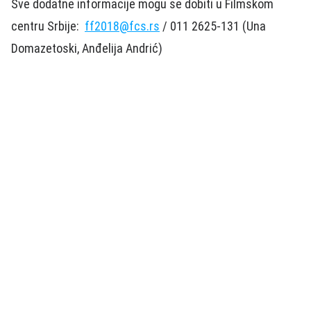
Sve dodatne informacije mogu se dobiti u Filmskom
centru Srbije:
ff2018@fcs.rs
/ 011 2625-131 (Una
Domazetoski, Anđelija Andrić)