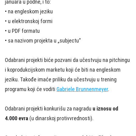
januara u podne, i to:
• na engleskom jeziku
• u elektronskoj formi
• u PDF formatu
• sa nazivom projekta u „subjectu“
Odabrani projekti biće pozvani da učestvuju na pitchingu
i koprodukcijskom marketu koji će biti na engleskom
jeziku. Takođe imaće priliku da učestvuju u trening
programu koji će voditi
Gabriele Brunnenmeyer
.
Odabrani projekti konkurišu za nagradu
u iznosu od
4.000 evra
(u dinarskoj protivvrednosti).