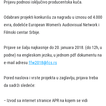
Prijavu podnosi isključivo producentska kuća.
Odabrani projekti konkurišu za nagradu u iznosu od 4.000
evra, dodeliće European Women’s Audiovisual Network i
Filmski centar Srbije.
Prijave se šalju najkasnije do 20. januara 2018. (do 12h, u
podne) na engleskom jeziku, u jednom pdf dokumentu na
e-mail adresu
ffw2018@fcs.rs
Pored naslova i vrste projekta u zaglavlju, prijava treba
da sadrži sledeće:
– Izvod sa internet stranice APR na kojem se vidi