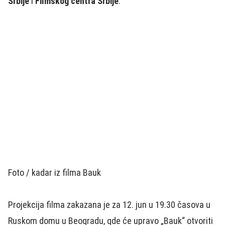
Srbije
i
Filmskog centra Srbije
.
Foto / kadar iz filma Bauk
Projekcija filma zakazana je za 12. jun u 19.30 časova u
Ruskom domu u Beogradu, gde će upravo „Bauk“ otvoriti