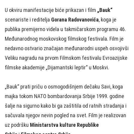
U okviru manifestacije biće prikazan i film
„Bauk“
scenariste i reditelja
Gorana Radovanovića
, koga je
publika premijerno videla u takmičarskom programu 46.
Međunarodnog moskovskog filmskog festivala. Film je
nedavno ostvario značajan međunarodni uspeh osvojivši
Veliku nagradu na prvom Filmskom festivalu Evroazijske
filmske akademije „Dijamantski leptir“ u Moskvi.
„Bauk“ prati priču o osmogodišnjem dečaku Savi, koga
majka tokom NATO bombardovanja Srbije 1999. godine
šalje na sigurno kako bi ga zaštitila od ratnih stradanja i
sačuvala njegov nevin pogled na svet. Film je realizovan
uz podršku
Ministarstva kulture Republike