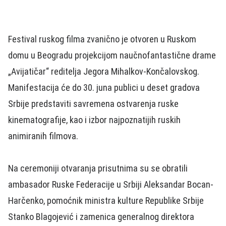
Festival ruskog filma zvanično je otvoren u Ruskom
domu u Beogradu projekcijom naučnofantastične drame
„Avijatičar“ reditelja Jegora Mihalkov-Končalovskog.
Manifestacija će do 30. juna publici u deset gradova
Srbije predstaviti savremena ostvarenja ruske
kinematografije, kao i izbor najpoznatijih ruskih
animiranih filmova.
Na ceremoniji otvaranja prisutnima su se obratili
ambasador Ruske Federacije u Srbiji Aleksandar Bocan-
Harčenko, pomoćnik ministra kulture Republike Srbije
Stanko Blagojević i zamenica generalnog direktora