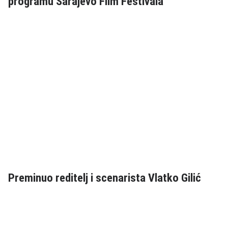
programu Sarajevo Film Festivala
Preminuo reditelj i scenarista Vlatko Gilić