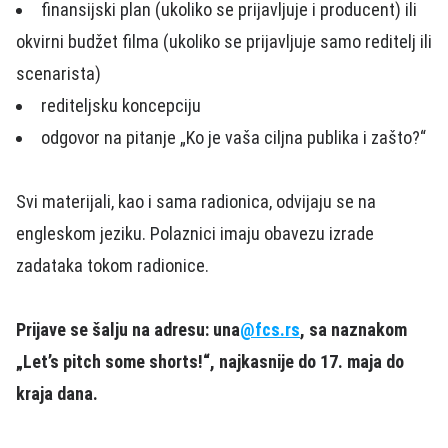
finansijski plan (ukoliko se prijavljuje i producent) ili
okvirni budžet filma (ukoliko se prijavljuje samo reditelj ili
scenarista)
rediteljsku koncepciju
odgovor na pitanje „Ko je vaša ciljna publika i zašto?“
Svi materijali, kao i sama radionica, odvijaju se na
engleskom jeziku. Polaznici imaju obavezu izrade
zadataka tokom radionice.
Prijave se šalju na adresu: una
@fcs.rs
, sa naznakom
„Let’s pitch some shorts!“, najkasnije do 17. maja do
kraja dana.