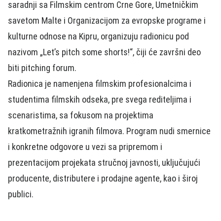
saradnji sa Filmskim centrom Crne Gore, Umetničkim
savetom Malte i Organizacijom za evropske programe i
kulturne odnose na Kipru, organizuju radionicu pod
nazivom „Let’s pitch some shorts!“, čiji će završni deo
biti pitching forum.
Radionica je namenjena filmskim profesionalcima i
studentima filmskih odseka, pre svega rediteljima i
scenaristima, sa fokusom na projektima
kratkometražnih igranih filmova. Program nudi smernice
i konkretne odgovore u vezi sa pripremom i
prezentacijom projekata stručnoj javnosti, uključujući
producente, distributere i prodajne agente, kao i široj
publici.