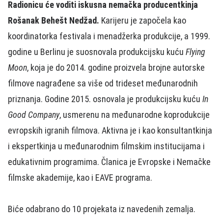
Radionicu će voditi iskusna nemačka producentkinja
Rošanak Behešt Nedžad.
Karijeru je započela kao
koordinatorka festivala i menadžerka produkcije, a 1999.
godine u Berlinu je suosnovala produkcijsku kuću
Flying
Moon
, koja je do 2014. godine proizvela brojne autorske
filmove nagrađene sa više od trideset međunarodnih
priznanja. Godine 2015. osnovala je produkcijsku kuću
In
Good Company
, usmerenu na međunarodne koprodukcije
evropskih igranih filmova. Aktivna je i kao konsultantkinja
i ekspertkinja u međunarodnim filmskim institucijama i
edukativnim programima. Članica je Evropske i Nemačke
filmske akademije, kao i EAVE programa.
Biće odabrano do 10 projekata iz navedenih zemalja.