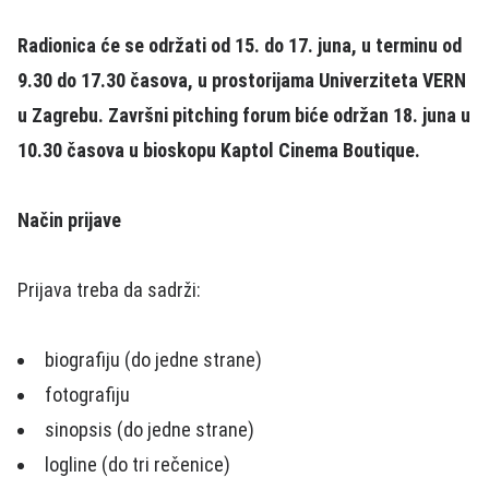
Radionica će se održati od 15. do 17. juna, u terminu od
9.30 do 17.30 časova, u prostorijama Univerziteta VERN
u Zagrebu. Završni pitching forum biće održan 18. juna u
10.30 časova u bioskopu Kaptol Cinema Boutique.
Način prijave
Prijava treba da sadrži:
biografiju (do jedne strane)
fotografiju
sinopsis (do jedne strane)
logline (do tri rečenice)