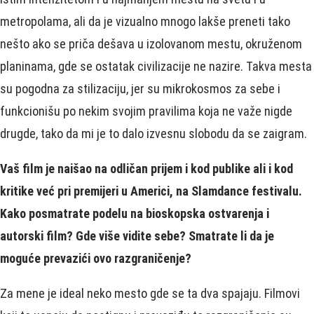
metropolama, ali da je vizualno mnogo lakše preneti tako
nešto ako se priča dešava u izolovanom mestu, okruženom
planinama, gde se ostatak civilizacije ne nazire. Takva mesta
su pogodna za stilizaciju, jer su mikrokosmos za sebe i
funkcionišu po nekim svojim pravilima koja ne važe nigde
drugde, tako da mi je to dalo izvesnu slobodu da se zaigram.
Vaš film je naišao na odličan prijem i kod publike ali i kod
kritike već pri premijeri u Americi, na Slamdance festivalu.
Kako posmatrate podelu na bioskopska ostvarenja i
autorski film? Gde više vidite sebe? Smatrate li da je
moguće prevazići ovo razgraničenje?
Za mene je ideal neko mesto gde se ta dva spajaju. Filmovi