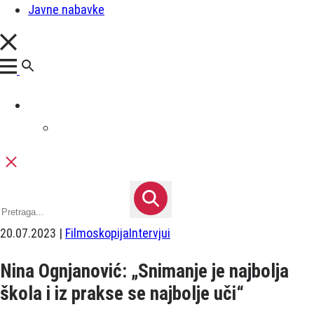
Javne nabavke
20.07.2023 |
Filmoskopija
Intervjui
Nina Ognjanović: „Snimanje je najbolja
škola i iz prakse se najbolje uči“