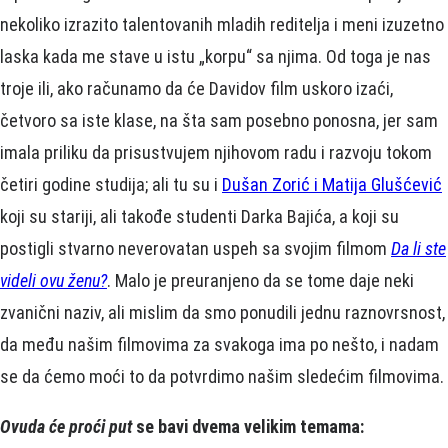
nekoliko izrazito talentovanih mladih reditelja i meni izuzetno
laska kada me stave u istu „korpu“ sa njima. Od toga je nas
troje ili, ako računamo da će Davidov film uskoro izaći,
četvoro sa iste klase, na šta sam posebno ponosna, jer sam
imala priliku da prisustvujem njihovom radu i razvoju tokom
četiri godine studija; ali tu su i
Dušan Zorić i Matija Glušćević
koji su stariji, ali takođe studenti Darka Bajića, a koji su
postigli stvarno neverovatan uspeh sa svojim filmom
Da li ste
videli ovu ženu?
. Malo je preuranjeno da se tome daje neki
zvanični naziv, ali mislim da smo ponudili jednu raznovrsnost,
da među našim filmovima za svakoga ima po nešto, i nadam
se da ćemo moći to da potvrdimo našim sledećim filmovima.
Ovuda će proći put
se bavi dvema velikim temama: