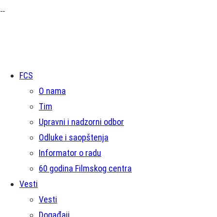
FCS
O nama
Tim
Upravni i nadzorni odbor
Odluke i saopštenja
Informator o radu
60 godina Filmskog centra
Vesti
Vesti
Događaji