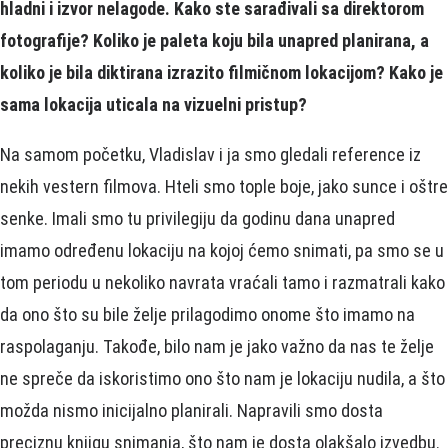
hladni i izvor nelagode. Kako ste sarađivali sa direktorom
fotografije? Koliko je paleta koju bila unapred planirana, a
koliko je bila diktirana izrazito filmičnom lokacijom? Kako je
sama lokacija uticala na vizuelni pristup?
Na samom početku, Vladislav i ja smo gledali reference iz
nekih vestern filmova. Hteli smo tople boje, jako sunce i oštre
senke. Imali smo tu privilegiju da godinu dana unapred
imamo određenu lokaciju na kojoj ćemo snimati, pa smo se u
tom periodu u nekoliko navrata vraćali tamo i razmatrali kako
da ono što su bile želje prilagodimo onome što imamo na
raspolaganju. Takođe, bilo nam je jako važno da nas te želje
ne spreče da iskoristimo ono što nam je lokaciju nudila, a što
možda nismo inicijalno planirali. Napravili smo dosta
preciznu knjigu snimanja, što nam je dosta olakšalo izvedbu.