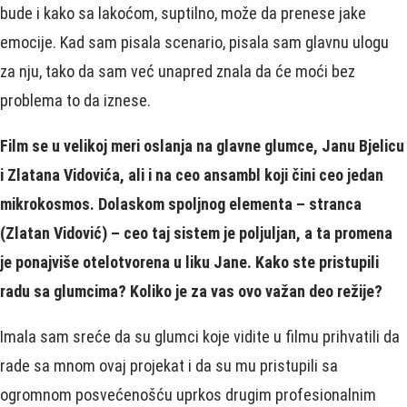
bude i kako sa lakoćom, suptilno, može da prenese jake
emocije. Kad sam pisala scenario, pisala sam glavnu ulogu
za nju, tako da sam već unapred znala da će moći bez
problema to da iznese.
Film se u velikoj meri oslanja na glavne glumce, Janu Bjelicu
i Zlatana Vidovića, ali i na ceo ansambl koji čini ceo jedan
mikrokosmos. Dolaskom spoljnog elementa – stranca
(Zlatan Vidović) – ceo taj sistem je poljuljan, a ta promena
je ponajviše otelotvorena u liku Jane. Kako ste pristupili
radu sa glumcima? Koliko je za vas ovo važan deo režije?
Imala sam sreće da su glumci koje vidite u filmu prihvatili da
rade sa mnom ovaj projekat i da su mu pristupili sa
ogromnom posvećenošću uprkos drugim profesionalnim