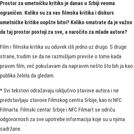
Prostor za umetničku kritiku je danas u Srbiji veoma
ograničen. Koliko su za vas filmska kritika i diskurs
umetničke kritike uopšte bitni? Koliko smatrate da je važno
da taj prostor postoji za sve, a naročito za mlade autore?
Film i filmska kritika su oduvek išli jedno uz drugo. S druge
strane, trudim se da ne razmišljam previše o tome kada
pravim film, već pokušavam da napravim nešto što bih ja kao
publika želela da gledam.
* Svi tekstovi odražavaju isključivo stavove autora i ne
predstavljaju stavove Filmskog centra Srbije, kao ni NFC
Filmarta. Filmski centar Srbije i NFC Filmart se odriču
odgovornosti za sve upotrebe informacija koje su u njima
sadržane.