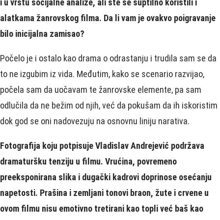
i u vrstu socijalne analize, ali ste se suptilno koristili i
alatkama žanrovskog filma. Da li vam je ovakvo poigravanje
bilo inicijalna zamisao?
Počelo je i ostalo kao drama o odrastanju i trudila sam se da
to ne izgubim iz vida. Međutim, kako se scenario razvijao,
počela sam da uočavam te žanrovske elemente, pa sam
odlučila da ne bežim od njih, već da pokušam da ih iskoristim
dok god se oni nadovezuju na osnovnu liniju narativa.
Fotografija koju potpisuje Vladislav Andrejević podržava
dramaturšku tenziju u filmu. Vrućina, povremeno
preeksponirana slika i dugački kadrovi doprinose osećanju
napetosti. Prašina i zemljani tonovi braon, žute i crvene u
ovom filmu nisu emotivno tretirani kao topli već baš kao