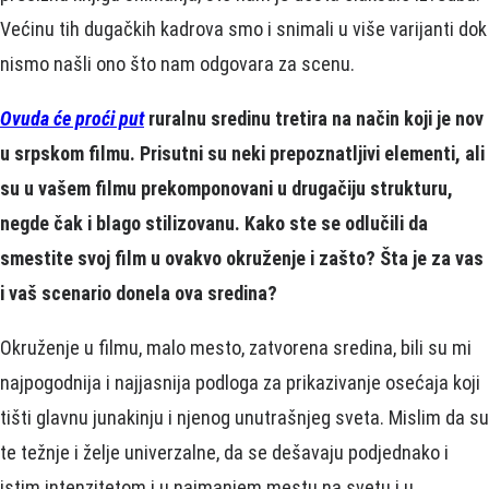
Većinu tih dugačkih kadrova smo i snimali u više varijanti dok
nismo našli ono što nam odgovara za scenu.
Ovuda će proći put
ruralnu sredinu tretira na način koji je nov
u srpskom filmu. Prisutni su neki prepoznatljivi elementi, ali
su u vašem filmu prekomponovani u drugačiju strukturu,
negde čak i blago stilizovanu. Kako ste se odlučili da
smestite svoj film u ovakvo okruženje i zašto? Šta je za vas
i vaš scenario donela ova sredina?
Okruženje u filmu, malo mesto, zatvorena sredina, bili su mi
najpogodnija i najjasnija podloga za prikazivanje osećaja koji
tišti glavnu junakinju i njenog unutrašnjeg sveta. Mislim da su
te težnje i želje univerzalne, da se dešavaju podjednako i
istim intenzitetom i u najmanjem mestu na svetu i u