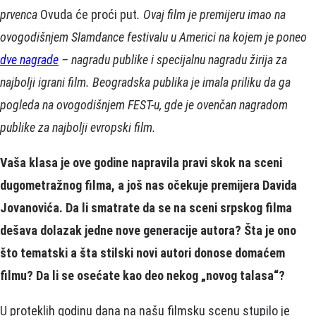
prvenca
Ovuda će proći put
. Ovaj film je premijeru imao na
ovogodišnjem Slamdance festivalu u Americi na kojem je poneo
dve nagrade
– nagradu publike i specijalnu nagradu žirija za
najbolji igrani film. Beogradska publika je imala priliku da ga
pogleda na ovogodišnjem FEST-u, gde je ovenčan nagradom
publike za najbolji evropski film.
Vaša klasa je ove godine napravila pravi skok na sceni
dugometražnog filma, a još nas očekuje premijera Davida
Jovanovića. Da li smatrate da se na sceni srpskog filma
dešava dolazak jedne nove generacije autora? Šta je ono
što tematski a šta stilski novi autori donose domaćem
filmu? Da li se osećate kao deo nekog „novog talasa“?
U proteklih godinu dana na našu filmsku scenu stupilo je