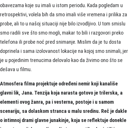
obavezama koje su imali u istom periodu. Kada pogledam u
retrospektivi, volela bih da smo imali više vremena i prilika za
probe, ali to u našoj situaciji nije bilo izvodljivo. U tom smislu
smo radili sve što smo mogli, makar to bili i razgovori preko
telefona ili probe noć pred snimanje. Mislim da je tu dosta
doprinela i sama izolovanost lokacije na kojoj smo snimali, jer
je u pojedinim trenucima delovalo kao da živimo ono što se
dešava u filmu.
Atmosfera filma projektuje određeni nemir koji kanališe
glavni lik, Jana. Tenzija koja narasta gotovo je trilerska, a
elementi ovog žanra, pa i vesterna, postoje i u samom
scenariju, sa dolaskom stranca u malu sredinu. Reč je dakle
o intimnoj drami glavne junakinje, koja se reflektuje donekle