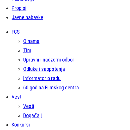
Propisi
Javne nabavke
FCS
O nama
Tim
Upravni i nadzorni odbor
Odluke i saopštenja
Informator o radu
60 godina Filmskog centra
Vesti
Vesti
Događaji
Konkursi