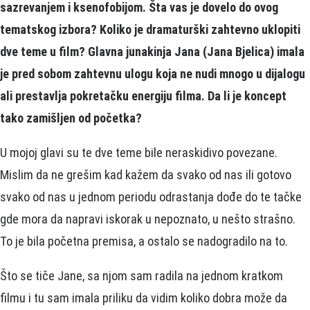
sazrevanjem i ksenofobijom. Šta vas je dovelo do ovog
tematskog izbora? Koliko je dramaturški zahtevno uklopiti
dve teme u film? Glavna junakinja Jana (Jana Bjelica) imala
je pred sobom zahtevnu ulogu koja ne nudi mnogo u dijalogu
ali prestavlja pokretačku energiju filma. Da li je koncept
tako zamišljen od početka?
U mojoj glavi su te dve teme bile neraskidivo povezane.
Mislim da ne grešim kad kažem da svako od nas ili gotovo
svako od nas u jednom periodu odrastanja dođe do te tačke
gde mora da napravi iskorak u nepoznato, u nešto strašno.
To je bila početna premisa, a ostalo se nadogradilo na to.
Što se tiče Jane, sa njom sam radila na jednom kratkom
filmu i tu sam imala priliku da vidim koliko dobra može da