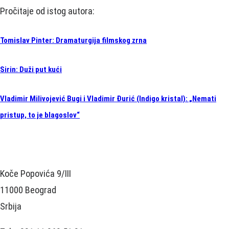
Pročitaje od istog autora:
Tomislav Pinter: Dramaturgija filmskog zrna
Sirin: Duži put kući
Vladimir Milivojević Bugi i Vladimir Đurić (Indigo kristal): „Nemati
pristup, to je blagoslov“
Koče Popovića 9/III
11000 Beograd
Srbija