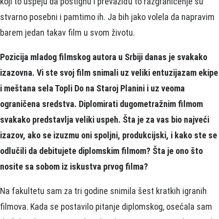
koji to uspeju da postignu i prevaziđu to razgraničenje su
stvarno posebni i pamtimo ih. Ja bih jako volela da napravim
barem jedan takav film u svom životu.
Pozicija mladog filmskog autora u Srbiji danas je svakako
izazovna. Vi ste svoj film snimali uz veliki entuzijazam ekipe
i meštana sela Topli Do na Staroj Planini i uz veoma
ograničena sredstva. Diplomirati dugometražnim filmom
svakako predstavlja veliki uspeh. Šta je za vas bio najveći
izazov, ako se izuzmu oni spoljni, produkcijski, i kako ste se
odlučili da debitujete diplomskim filmom? Šta je ono što
nosite sa sobom iz iskustva prvog filma?
Na fakultetu sam za tri godine snimila šest kratkih igranih
filmova. Kada se postavilo pitanje diplomskog, osećala sam