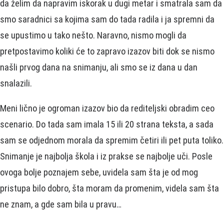
da želim da napravim iskorak u dugi metar i smatrala sam da
smo saradnici sa kojima sam do tada radila i ja spremni da
se upustimo u tako nešto. Naravno, nismo mogli da
pretpostavimo koliki će to zapravo izazov biti dok se nismo
našli prvog dana na snimanju, ali smo se iz dana u dan
snalazili.
Meni lično je ogroman izazov bio da rediteljski obradim ceo
scenario. Do tada sam imala 15 ili 20 strana teksta, a sada
sam se odjednom morala da spremim četiri ili pet puta toliko.
Snimanje je najbolja škola i iz prakse se najbolje uči. Posle
ovoga bolje poznajem sebe, uvidela sam šta je od mog
pristupa bilo dobro, šta moram da promenim, videla sam šta
ne znam, a gde sam bila u pravu…