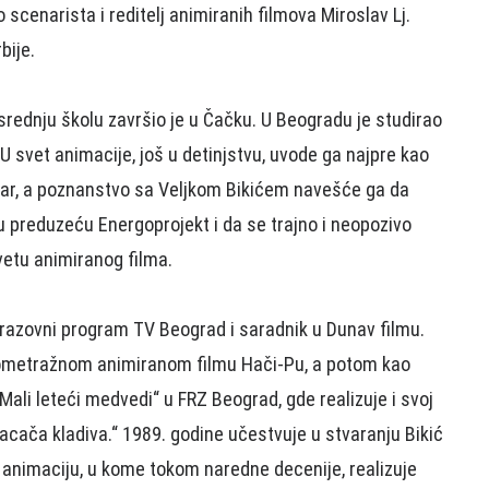
scenarista i reditelj animiranih filmova Miroslav Lj.
bije.
srednju školu završio je u Čačku. U Beogradu je studirao
 svet animacije, još u detinjstvu, uvode ga najpre kao
zar, a poznanstvo sa Veljkom Bikićem navešće ga da
 preduzeću Energoprojekt i da se trajno i neopozivo
vetu animiranog filma.
Obrazovni program TV Beograd i saradnik u Dunav filmu.
gometražnom animiranom filmu Hači-Pu, a potom kao
Mali leteći medvedi“ u FRZ Beograd, gde realizuje i svoj
bacača kladiva.“ 1989. godine učestvuje u stvaranju Bikić
 animaciju, u kome tokom naredne decenije, realizuje