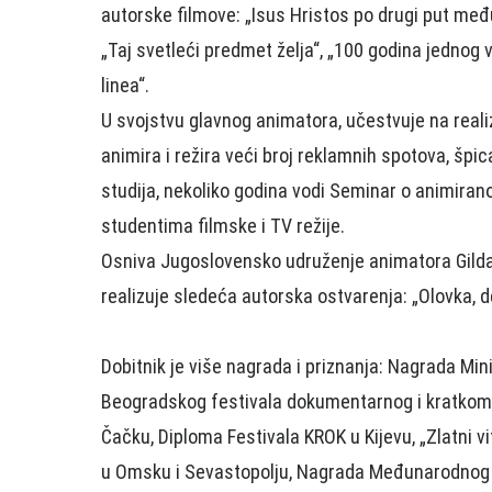
autorske filmove: „Isus Hristos po drugi put međ
„Taj svetleći predmet želja“, „100 godina jednog ve
linea“.
U svojstvu glavnog animatora, učestvuje na reali
animira i režira veći broj reklamnih spotova, špi
studija, nekoliko godina vodi Seminar o animira
studentima filmske i TV režije.
Osniva Jugoslovensko udruženje animatora Gilda 
realizuje sledeća autorska ostvarenja: „Olovka, de
Dobitnik je više nagrada i priznanja: Nagrada Min
Beogradskog festivala dokumentarnog i kratkome
Čačku, Diploma Festivala KROK u Kijevu, „Zlatni vi
u Omsku i Sevastopolju, Nagrada Međunarodnog f