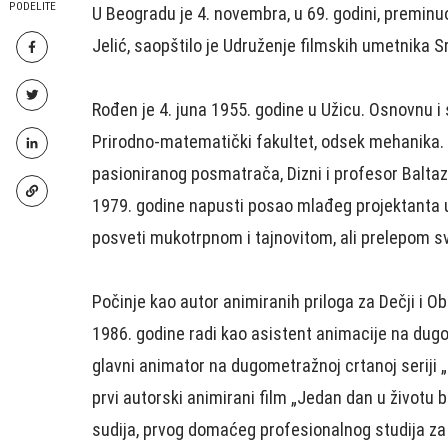
PODELITE
U Beogradu je 4. novembra, u 69. godini, preminuo 
Jelić, saopštilo je Udruženje filmskih umetnika Sr
Rođen je 4. juna 1955. godine u Užicu. Osnovnu i 
Prirodno-matematički fakultet, odsek mehanika. U
pasioniranog posmatrača, Dizni i profesor Balta
1979. godine napusti posao mlađeg projektanta u
posveti mukotrpnom i tajnovitom, ali prelepom s
Počinje kao autor animiranih priloga za Dečji i 
1986. godine radi kao asistent animacije na du
glavni animator na dugometražnoj crtanoj seriji „
prvi autorski animirani film „Jedan dan u životu 
sudija, prvog domaćeg profesionalnog studija za