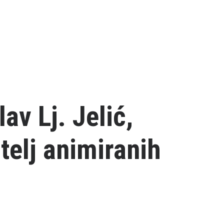
v Lj. Jelić,
itelj animiranih