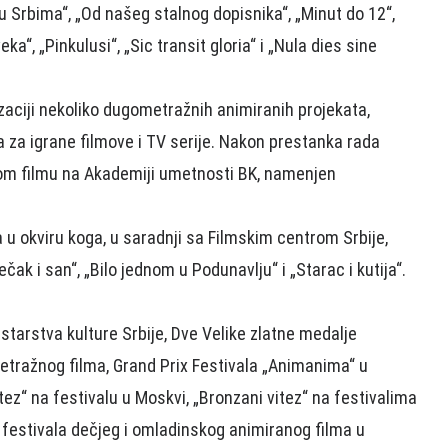
u Srbima“, „Od našeg stalnog dopisnika“, „Minut do 12“,
ka“, „Pinkulusi“, „Sic transit gloria“ i „Nula dies sine
zaciji nekoliko dugometražnih animiranih projekata,
ca za igrane filmove i TV serije. Nakon prestanka rada
nom filmu na Akademiji umetnosti BK, namenjen
u okviru koga, u saradnji sa Filmskim centrom Srbije,
čak i san“, „Bilo jednom u Podunavlju“ i „Starac i kutija“.
istarstva kulture Srbije, Dve Velike zlatne medalje
tražnog filma, Grand Prix Festivala „Animanima“ u
tez“ na festivalu u Moskvi, „Bronzani vitez“ na festivalima
estivala dečjeg i omladinskog animiranog filma u