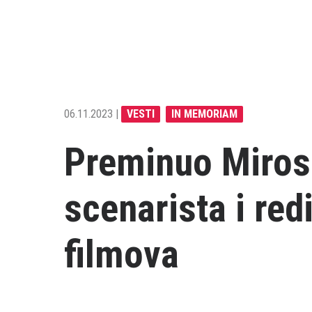
06.11.2023 |
VESTI
IN MEMORIAM
Preminuo Mirosla
scenarista i red
filmova