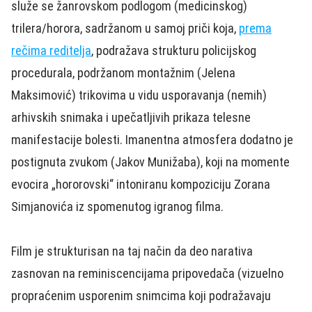
služe se žanrovskom podlogom (medicinskog)
trilera/horora, sadržanom u samoj priči koja,
prema
rečima reditelja
, podražava strukturu policijskog
procedurala, podržanom montažnim (Jelena
Maksimović) trikovima u vidu usporavanja (nemih)
arhivskih snimaka i upečatljivih prikaza telesne
manifestacije bolesti. Imanentna atmosfera dodatno je
postignuta zvukom (Jakov Munižaba), koji na momente
evocira „hororovski“ intoniranu kompoziciju Zorana
Simjanovića iz spomenutog igranog filma.
Film je strukturisan na taj način da deo narativa
zasnovan na reminiscencijama pripovedača (vizuelno
propraćenim usporenim snimcima koji podražavaju