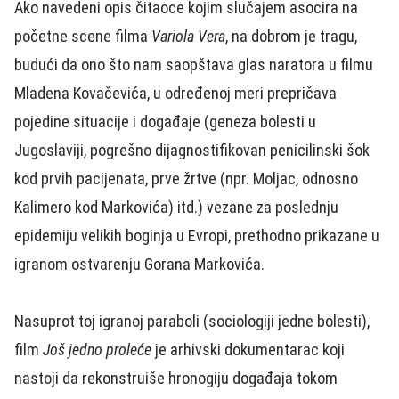
Ako navedeni opis čitaoce kojim slučajem asocira na
početne scene filma
Variola Vera
, na dobrom je tragu,
budući da ono što nam saopštava glas naratora u filmu
Mladena Kovačevića, u određenoj meri prepričava
pojedine situacije i događaje (geneza bolesti u
Jugoslaviji, pogrešno dijagnostifikovan penicilinski šok
kod prvih pacijenata, prve žrtve (npr. Moljac, odnosno
Kalimero kod Markovića) itd.) vezane za poslednju
epidemiju velikih boginja u Evropi, prethodno prikazane u
igranom ostvarenju Gorana Markovića.
Nasuprot toj igranoj paraboli (sociologiji jedne bolesti),
film
Još jedno proleće
je arhivski dokumentarac koji
nastoji da rekonstruiše hronogiju događaja tokom