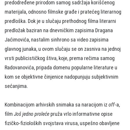
predodređene prirodom samog sadržaja korišćenog
materijala, odnosno filmske građe i pratećeg literarnog
predloška. Dok je u slučaju prethodnog filma literarni
predložak baziran na dnevničkim zapisima Dragana
Jaćimovića, nastalim sinhrono sa video zapisima
glavnog junaka, u ovom slučaju se on zasniva na jednoj
vrsti publicističkog štiva, koje, prema rečima samog
Radovanovića, pripada domenu popularne literature u
kom se objektivne činjenice nadopunjuju subjektivnim
sećanjima.
Kombinacijom arhivskih snimaka sa naracijom iz
off
-a,
film
Još jedno proleće
pruža vrlo informativne opise
fizičko-fizioloških svojstava virusa, uspešno obavljene