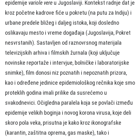
epidemije
variole vere
u Jugoslaviji. Kontekst radnje dat je
kroz početne kadrove fiće u pokretu (na putu za Indiju) i
urbane predele bližeg i daljeg istoka, koji dosledno
oslikavaju mesto i vreme događaja (Jugoslavija, Pokret
nesvrstanih). Sastavljen od raznovrsnog materijala
televizijskih arhiva i filmskih žurnala (koji uključuje
novinske reportaže i intervjue, bolničke i laboratorijske
snimke), film donosi niz poznatih i nepoznatih prizora,
kao i određene jedinice epidemiološkog rečnika koje smo
proteklih godina imali prilike da susrećemo u
svakodnevici. Očigledna paralela koja se povlači između
epidemije velikih boginja i novog korona virusa, koje deli
skoro pola veka, prisutna je kako kroz ikonografske
(karantin, zaštitna oprema, gas maske), tako i