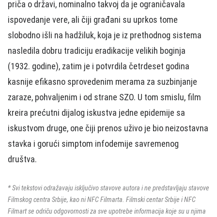
priča o državi, nominalno takvoj da je ograničavala
ispovedanje vere, ali čiji građani su uprkos tome
slobodno išli na hadžiluk, koja je iz prethodnog sistema
nasledila dobru tradiciju eradikacije velikih boginja
(1932. godine), zatim je i potvrdila četrdeset godina
kasnije efikasno sprovedenim merama za suzbinjanje
zaraze, pohvaljenim i od strane SZO. U tom smislu, film
kreira prećutni dijalog iskustva jedne epidemije sa
iskustvom druge, one čiji prenos uživo je bio neizostavna
stavka i gorući simptom infodemije savremenog
društva.
* Svi tekstovi odražavaju isključivo stavove autora i ne predstavljaju stavove
Filmskog centra Srbije, kao ni NFC Filmarta. Filmski centar Srbije i NFC
Filmart se odriču odgovornosti za sve upotrebe informacija koje su u njima