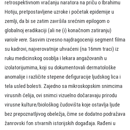
retrospektivnom vraćanju naratora na priču o Ibrahimu
Hotiju, pretpostavljene uzroke i početak epidemije u
zemlji, da bi se zatim završila srećnim epilogom o
globalnoj eradikaciji (ali ne (i) konačnom zatiranju)
variole vere
. Sasvim izvesno najdragoceniji segment filma
su kadrovi, najverovatnije uhvaćeni (na 16mm traci) iz
ruku medicinskog osoblja i lekara angažovanih u
izolatorijumima, koji su dokumentovali dermatološke
anomalije i različite stepene defiguracije ljudskog lica i
tela usled bolesti. Zajedno sa mikroskopskim snimcima
virusnih ćelija, ovi snimci vizuelno dočaravaju prirodu
virusne kulture/biološkog čudovišta koje ostavlja ljude
bez prepoznatljivog obeležja, čime se dodatno podražava
žanrovski fon stvarnih istorijskih događaja. Rađeni u