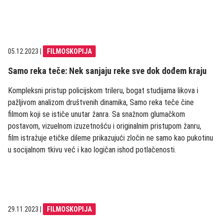
05.12.2023
|
FILMOSKOPIJA
Samo reka teče: Nek sanjaju reke sve dok dođem kraju
Kompleksni pristup policijskom trileru, bogat studijama likova i
pažljivom analizom društvenih dinamika, Samo reka teče čine
filmom koji se ističe unutar žanra. Sa snažnom glumačkom
postavom, vizuelnom izuzetnošću i originalnim pristupom žanru,
film istražuje etičke dileme prikazujući zločin ne samo kao pukotinu
u socijalnom tkivu već i kao logičan ishod potlačenosti.
29.11.2023
|
FILMOSKOPIJA