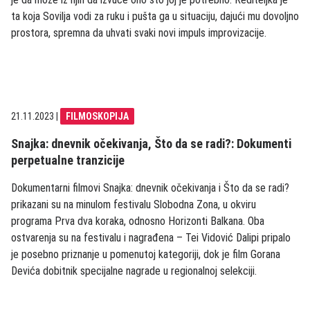
ta koja Sovilja vodi za ruku i pušta ga u situaciju, dajući mu dovoljno
prostora, spremna da uhvati svaki novi impuls improvizacije.
21.11.2023
|
FILMOSKOPIJA
Snajka: dnevnik očekivanja, Što da se radi?: Dokumenti
perpetualne tranzicije
Dokumentarni filmovi Snajka: dnevnik očekivanja i Što da se radi?
prikazani su na minulom festivalu Slobodna Zona, u okviru
programa Prva dva koraka, odnosno Horizonti Balkana. Oba
ostvarenja su na festivalu i nagrađena – Tei Vidović Dalipi pripalo
je posebno priznanje u pomenutoj kategoriji, dok je film Gorana
Devića dobitnik specijalne nagrade u regionalnoj selekciji.