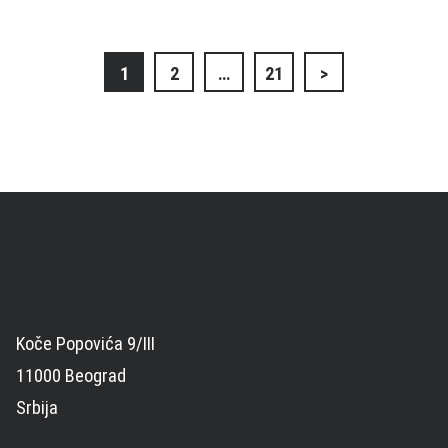
Кретање
1
2
…
21
>
чланака
Koče Popovića 9/III
11000 Beograd
Srbija