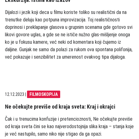
Dijalozi i jezik koji deca u filmu koriste toliko su realistični da na
trenutke deluju kao potpuna improvizacija. Toj realističnosti
doprinosi i preklapanje glasova u grupnim scenama gde gotovo svi
likovi govore uglas, a gde se ne ističe nužno glas-mišljenje onoga
ko je u fokusu kamere, već neki od komentara koji čujemo iz
daljine. Gunjak ne samo da polazi za rukom ova spontana polifonija,
već pokazuje i senzibilitet za umerenost ovakvog tipa dijaloga.
12.12.2023
|
FILMOSKOPIJA
Ne očekujte previše od kraja sveta: Kraj i okrajci
Čak i u trenucima konfuzije i pretencioznosti, Ne očekujte previše
od kraja sveta čini se kao najverodostojnija slika kraja – stanja koje
je već nastupilo, samo niko nije stigao da ga opazi.