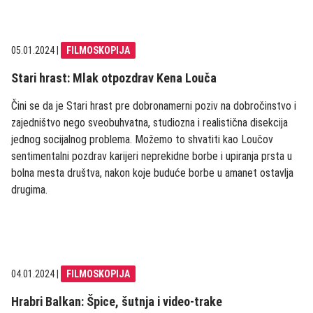
05.01.2024
|
FILMOSKOPIJA
Stari hrast: Mlak otpozdrav Kena Louča
Čini se da je Stari hrast pre dobronamerni poziv na dobročinstvo i
zajedništvo nego sveobuhvatna, studiozna i realistična disekcija
jednog socijalnog problema. Možemo to shvatiti kao Loučov
sentimentalni pozdrav karijeri neprekidne borbe i upiranja prsta u
bolna mesta društva, nakon koje buduće borbe u amanet ostavlja
drugima.
04.01.2024
|
FILMOSKOPIJA
Hrabri Balkan: Špice, šutnja i video-trake