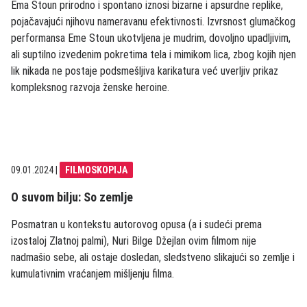
Ema Stoun prirodno i spontano iznosi bizarne i apsurdne replike,
pojačavajući njihovu nameravanu efektivnosti. Izvrsnost glumačkog
performansa Eme Stoun ukotvljena je mudrim, dovoljno upadljivim,
ali suptilno izvedenim pokretima tela i mimikom lica, zbog kojih njen
lik nikada ne postaje podsmešljiva karikatura već uverljiv prikaz
kompleksnog razvoja ženske heroine.
09.01.2024
|
FILMOSKOPIJA
O suvom bilju: So zemlje
Posmatran u kontekstu autorovog opusa (a i sudeći prema
izostaloj Zlatnoj palmi), Nuri Bilge Džejlan ovim filmom nije
nadmašio sebe, ali ostaje dosledan, sledstveno slikajući so zemlje i
kumulativnim vraćanjem mišljenju filma.