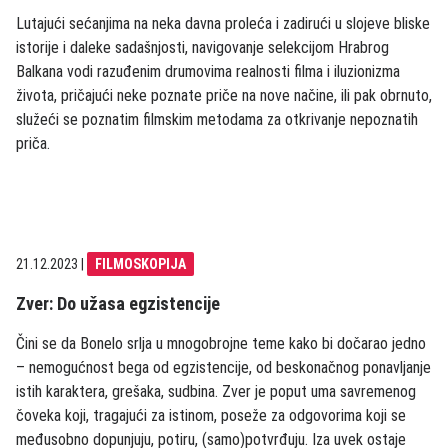
Lutajući sećanjima na neka davna proleća i zadirući u slojeve bliske
istorije i daleke sadašnjosti, navigovanje selekcijom Hrabrog
Balkana vodi razuđenim drumovima realnosti filma i iluzionizma
života, pričajući neke poznate priče na nove načine, ili pak obrnuto,
služeći se poznatim filmskim metodama za otkrivanje nepoznatih
priča.
21.12.2023
|
FILMOSKOPIJA
Zver: Do užasa egzistencije
Čini se da Bonelo srlja u mnogobrojne teme kako bi dočarao jedno
– nemogućnost bega od egzistencije, od beskonačnog ponavljanje
istih karaktera, grešaka, sudbina. Zver je poput uma savremenog
čoveka koji, tragajući za istinom, poseže za odgovorima koji se
međusobno dopunjuju, potiru, (samo)potvrđuju. Iza uvek ostaje