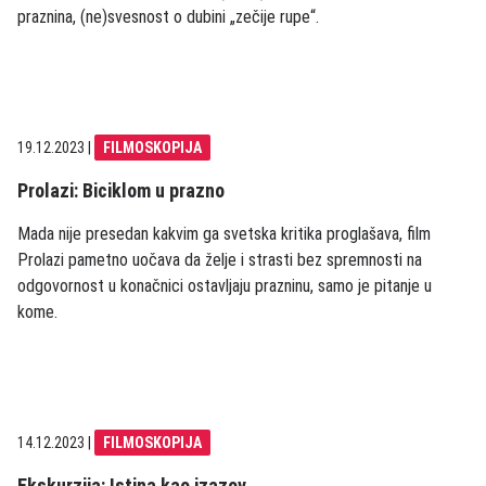
praznina, (ne)svesnost o dubini „zečije rupe“.
19.12.2023
|
FILMOSKOPIJA
Prolazi: Biciklom u prazno
Mada nije presedan kakvim ga svetska kritika proglašava, film
Prolazi pametno uočava da želje i strasti bez spremnosti na
odgovornost u konačnici ostavljaju prazninu, samo je pitanje u
kome.
14.12.2023
|
FILMOSKOPIJA
Ekskurzija: Istina kao izazov