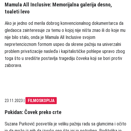
Mamula All Inclusive: Memorijalna galerija desno,
toaleti levo
Ako je jedno od merila dobrog konvencionalnog dokumentarca da
gledaoca zainteresuje za temu o kojoj nije ništa znao ili do koje mu
nije bilo stalo, onda je Mamula All Inclusive svojom
nepretencioznom formom uspeo da skrene pažnju na univerzalni
problem privatizacije nasleđa i kapitalističke pohlepe upravo zbog
toga što u središte postavlja tragediju čoveka koji se bori protiv
zaborava.
23.11.2023
|
FILMOSKOPIJA
Pokidan: Čovek preko crte
Suzana Purković posvetila je veliku pažnju radu sa glumcima i očito
je da može iz njih da izvuče ono što joj je potrebno. Rediteljka je